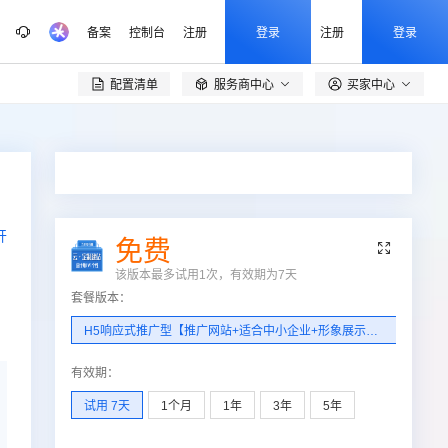
备案
控制台
注册
登录
注册
登录
配置清单
服务商中心
买家中心

开
免费

该版本最多试用1次，有效期为
7
天
套餐版本
：
H5响应式推广型【推广网站+适合中小企业+形象展示+网站推广+CDN加速服务+支持加载Https】
有效期
：
试用 7天
1个月
1年
3年
5年