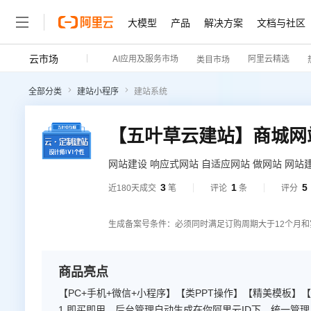
大模型
产品
解决方案
文档与社区
云市场
AI应用及服务市场
阿里云精选
类目市场
全部分类
建站小程序
建站系统
网站建设 响应式网站 自适应网站 做网站 网站
提示：如您下单后无法找到管理站点 【https://
3
1
5
近180天成交
笔
评论
条
评分
（阿里云免登）】→ 查看已购买产品（如遇问
案】
生成备案号条件：必须同时满足订购周期大于12个月和
商品亮点
【PC+手机+微信+小程序】【类PPT操作】【精美模板】
1.即买即用，后台管理自动生成在你阿里云ID下，统一管理。