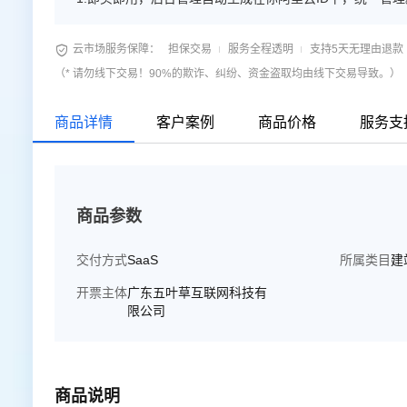
换，可备案。 4.每个模板都有对应移动端手机站。 5.后台

云市场服务保障：
担保交易
服务全程透明
支持5天无理由退款
（* 请勿线下交易！90%的欺诈、纠纷、资金盗取均由线下交易导致。）
商品详情
客户案例
商品价格
服务支
商品参数
交付方式
SaaS
所属类目
建
开票主体
广东五叶草互联网科技有
限公司
商品说明