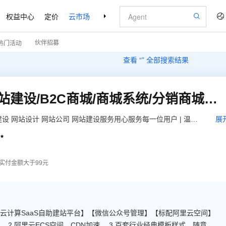
权益中心
定价
云市场
合作伙伴
支持与服务
了解阿里云
伙伴招募
热门活动
查看 “
” 全部搜索结果
【五叶草云建站】商城网站建设/B2C商城/商城系统/分销商城（服务热线:020-28185502）
建设 网站设计 网站公司 网站建设服务用心服务每一位用户 | 温馨
展
www.wuyecao.net（复制访问）进入五叶草官网 → 【点击右上角

题，联系售后）】【该产品合适各个行业，多行业网站建设解决方
实付金额大于99元
【云计算SaaS自助建站平台】【微信公众号管理】【标配阿里云空间】
 2.阿里云ECS空间，CDN加速。 3.百套行业经典模板样式，随意切