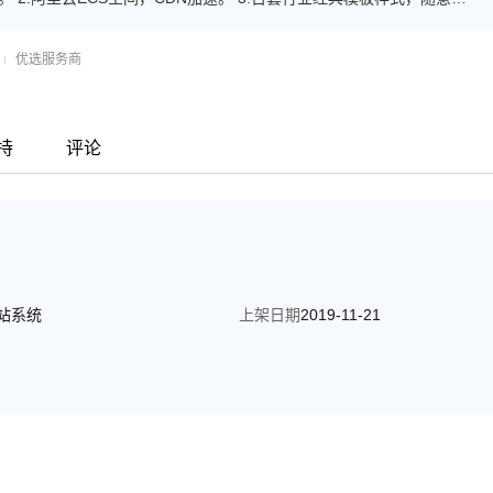
傻瓜式管理+专业售后指导+帮助中心，轻松DIY。 6.标准透明价格。
优选服务商
持
评论
站系统
上架日期
2019-11-21