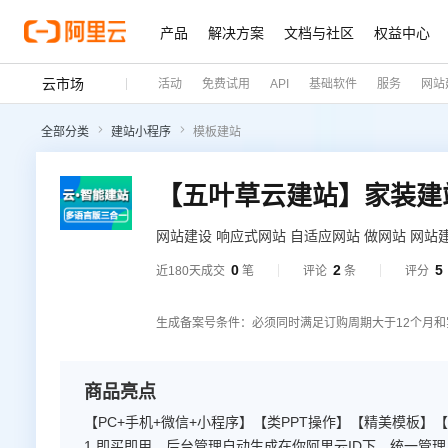
产品
解决方案
文档与社区
权益中心
云市场
活动
免费试用
API
基础软件
服务
网站
全部分类
建站小程序
模板建站
网站建设 响应式网站 自适应网站 做网站 网站
提示：如您下单后无法找到管理站点 【https://
0
2
5
近180天成交
笔
评论
条
评分
（阿里云免登）】→ 查看已购买产品（如遇问
案】
生成备案号条件：必须同时满足订购周期大于12个月和
商品亮点
【PC+手机+微信+小程序】【类PPT操作】【精美模板】
1.即买即用，后台管理自动生成在你阿里云ID下，统一管理。