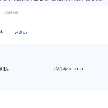
傻瓜式管理+专业售后指导+帮助中心，轻松DIY。 6.标准透明价格。
优选服务商
持
评论
(2)
板建站
上架日期
2019-11-21