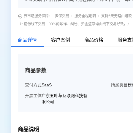
换，可备案。 4.每个模板都有对应移动端手机站。 5.后台

云市场服务保障：
担保交易
服务全程透明
支持5天无理由退款
（* 请勿线下交易！90%的欺诈、纠纷、资金盗取均由线下交易导致。）
商品详情
客户案例
商品价格
服务支
商品参数
交付方式
SaaS
所属类目
模
开票主体
广东五叶草互联网科技有
限公司
商品说明