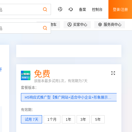
备案
控制台
登录/注册



购物车
买家中心
服务商中心
开
免费

该版本最多试用1次，有效期为
7
天
套餐版本
：
H5响应式推广型【推广网站+适合中小企业+形象展示+网站推广+CDN加速服务+支持加载Https】
有效期
：
试用 7天
1个月
1年
3年
5年