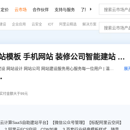
定价
云市场
合作伙伴
支持与服务
了解阿里云
建设
企业应用
云安全
IOT
阿里云精选
解决方案
企业查询
【五叶草云建站】家装建站模板 手机网站 装修公司智能建站 免主机免维护（服务热线:020-28185502）
建设 网站设计 网站公司 网站建设服务用心服务每一位用户 | 温馨
展
www.wuyecao.net（复制访问）进入五叶草官网 → 【点击右上角

题，联系售后）】【该产品合适各个行业，多行业网站建设解决方
实付金额大于99元
【云计算SaaS自助建站平台】【微信公众号管理】【标配阿里云空间】
 2.阿里云ECS空间，CDN加速。 3.百套行业经典模板样式，随意切