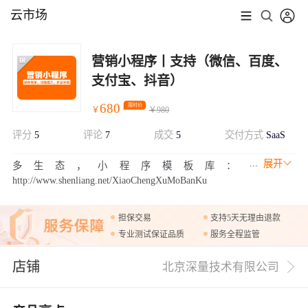
云市场
营销小程序丨支持（微信、百度、
支付宝、抖音）
680
限时价
￥
￥
980
评分
5
评论
7
成交
5
交付方式
SaaS
展开
多生态，小程序模板库：
http://www.shenliang.net/XiaoChengXuMoBanKu
担保交易
支持5天无理由退款
专业测试保证品质
服务全程监管
店铺
北京深量技术有限公司