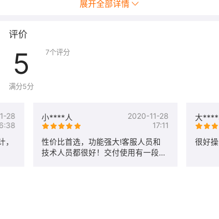
展开全部详情
评价
5
7
个评分
满分5分
1-28
2020-11-28
小****人
大***
6:38
17:11
计，
性价比首选，功能强大!客服人员和
很好操
技术人员都很好！交付使用有一段时
间了，太忙了一直忘记了评论了，这
里特别表扬一下客服，小程序很多功
能还不太会使用，经常麻烦客服，他
总是不怨其烦的非常有耐性的一步一
步截图告诉我怎么操作，非常赞，后
期身边如果有朋友想做小程序一定大