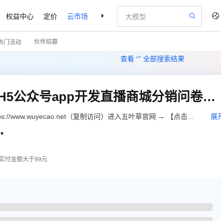
权益中心
定价
云市场
合作伙伴
支持与服务
了解阿里云
伙伴招募
热门活动
查看 “
” 全部搜索结果
【五叶草小程序】小程序H5公众号app开发直播商城分销问卷答题教育定制作设计（服务热线:4009030002 转10646）
//www.wuyecao.net（复制访问）进入五叶草官网 → 【点击右
展
遇问题，联系售后）】【该产品合适各个行业，多行业SaaS解决

实付金额大于99元