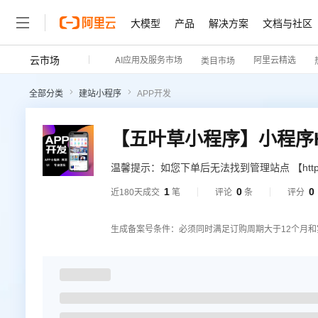
大模型
产品
解决方案
文档与社区
云市场
AI应用及服务市场
阿里云精选
类目市场
全部分类
建站小程序
APP开发
温馨提示：如您下单后无法找到管理站点 【https:
上角（阿里云免登）】→ 查看已购买产品（如
1
0
0
近180天成交
笔
评论
条
评分
方案】
生成备案号条件：必须同时满足订购周期大于12个月和