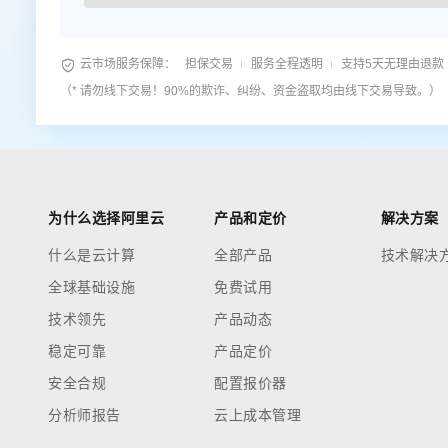

云市场服务保障：
担保交易
服务全程透明
支持5天无理由退款
（* 请勿线下交易！90%的欺诈、纠纷、资金盗取均由线下交易导致。）
为什么选择阿里云
产品和定价
解决方案
什么是云计算
全部产品
技术解决
全球基础设施
免费试用
技术领先
产品动态
稳定可靠
产品定价
安全合规
配置报价器
分析师报告
云上成本管理