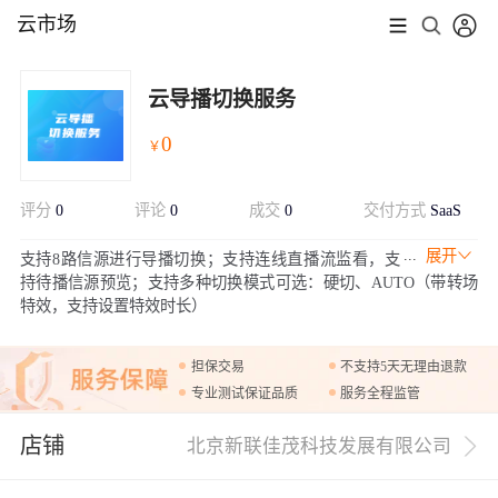
云市场
云导播切换服务
0
￥
评分
0
评论
0
成交
0
交付方式
SaaS
展开
支持8路信源进行导播切换；支持连线直播流监看，支
持待播信源预览；支持多种切换模式可选：硬切、AUTO（带转场
特效，支持设置特效时长）
担保交易
不支持5天无理由退款
专业测试保证品质
服务全程监管
店铺
北京新联佳茂科技发展有限公司