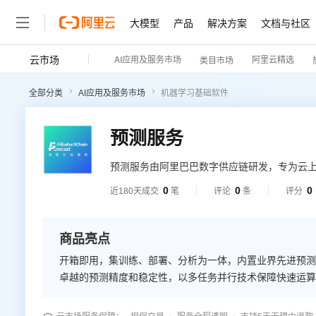
大模型
产品
解决方案
文档与社区
云市场
AI应用及服务市场
阿里云精选
类目市场
全部分类
AI应用及服务市场
机器学习基础软件
预测服务
预测服务由阿里巴巴数字供应链研发，专为云
法，已多次在业界算法比赛获奖，经天猫超市
0
0
0
近180天成交
笔
评论
条
评分
预测精度和稳定性，工程上以管运分离架构保
能，支持网页交互操作和API接口调用，助力
商品亮点
开箱即用，集训练、部署、分析为一体，内置业界先进预测
卓越的预测精度和稳定性，以多任务并行技术保障快速运算