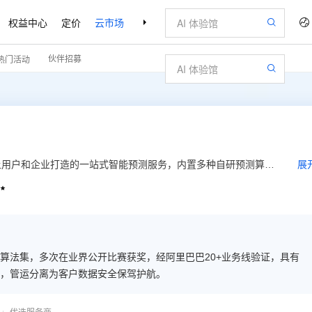
权益中心
定价
云市场
合作伙伴
支持与服务
了解阿里云
伙伴招募
热门活动
上用户和企业打造的一站式智能预测服务，内置多种自研预测算
展
、盒马、天猫国际、零售通、菜鸟供应链等业务验证，具有卓越的

障数据安全，提供自动推荐模型，滚动预测，自动分析结果等功
企业更好地推进数字化和智能化升级，加速企业飞跃发展。
算法集，多次在业界公开比赛获奖，经阿里巴巴20+业务线验证，具有
，管运分离为客户数据安全保驾护航。