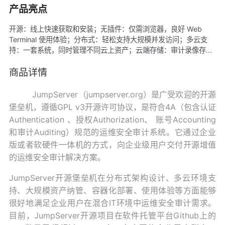
产品亮点
开源：线上快速获取和安装；无插件：仅需浏览器，良好 Web
Terminal 使用体验；分布式：轻松支持大规模并发访问；多云支
持：一套系统，同时管理不同云上资产；云端存储：审计录像存放
在云端，防止丢失；多租户：一套系统，多个子公司和部门同时使
用。
商品详情
JumpServer（jumpserver.org）是广受欢迎的开源
堡垒机，遵循GPL v3开源许可协议，是符合4A（包含认证
Authentication 、授权Authorization、 账号Accounting
和审计Auditing）规范的运维安全审计系统。它通过企业
版或者软硬件一体机的方式，向企业级用户交付开源增值
的运维安全审计解决方案。
JumpServer开源堡垒机在分布式架构设计、多云环境支
持、大规模资产纳管、容器化部署、使用体验等方面能够
很好地满足企业用户在混合IT环境中运维安全审计需求。
目前，JumpServer开源项目在软件托管平台Github上的