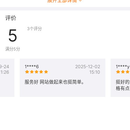
展开全部详情
评价
5
3
个评分
满分5分
9-24
1****6
2025-12-02
1****y
11:26
15:10
服务好 网站做起来也挺简单。
挺好的
格有点