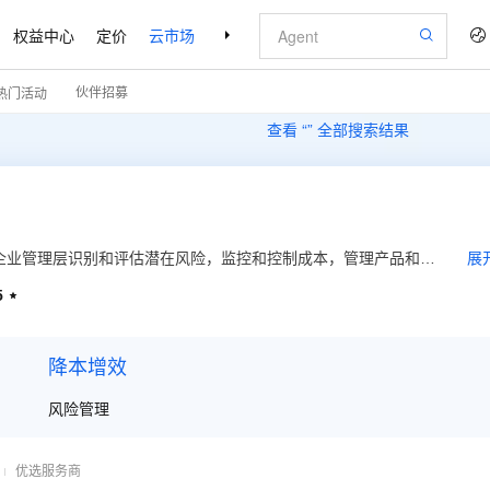
权益中心
定价
云市场
合作伙伴
支持与服务
了解阿里云
伙伴招募
热门活动
查看 “
” 全部搜索结果
帮助企业管理层识别和评估潜在风险，监控和控制成本，管理产品和服
展
提供依据。QM的功能特点可以帮助企业管理层更好地了解和掌握
5

企业的管理水平和运营效率，从而实现目标的效益，提高企业的竞
降本增效
风险管理
优选服务商