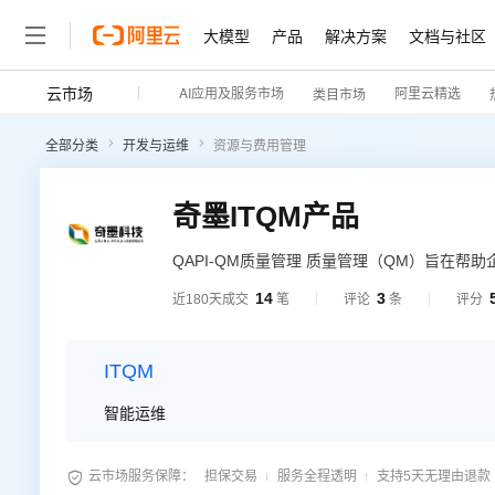
大模型
产品
解决方案
文档与社区
云市场
AI应用及服务市场
阿里云精选
类目市场
全部分类
开发与运维
资源与费用管理
奇墨ITQM产品
QAPI-QM质量管理 质量管理（QM）旨在
务的生命周期，收集和分析质量数据，并为决策
14
3
近180天成交
笔
评论
条
评分
企业运营的情况，及时发现和解决问题，提高
争力。
ITQM
智能运维

云市场服务保障：
担保交易
服务全程透明
支持5天无理由退款