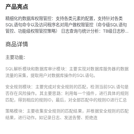
产品亮点
精细化的数据库权限管控：支持各类元素的配置，支持针对各类
SQL语句命令以及访问程序名对用户做权限管控（命令级SQL语句
管控、功能级权限管控策略） 日志查询与统计分析：TB级日志秒
级查询，支持14种数据库行为、趋势或SQL预计的分析报表，可从
5种维度进行数据库分析 全面的安全规则：除了内置大量SQL安全
商品详情
规则，还可根据业务需要自定义各种场景的安全规则，对于违规的
数据库访问可进行实时警告和阻断 导出、收藏与订阅功能：支持按
主要功能：
天、周、月订阅报表，用户可直接进行拖拽组合，方便灵活，为用
SQL解析模块和数据库审计模块
：
主要实现对数据库服务器的数据
户提供结合自身业务特性的订阅报表，让数据库管理更简单。
流量的采集，提取用户对数据库操作的SQL语句。
安全规则模块
：
主要完成对安全规则的匹配，检测当前SQL语句是
否存在风险操作。其主要思路：利用每一个插件，进行具体的规则
匹配，得到相应的规则ID，最后，对全部匹配中的规则ID进行汇总
策略模块
：
主要收集安全规则的匹配结果，并根据安全规则的匹配
结果，进行动作。如记录日志、发送告警、拒绝连