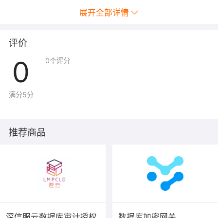
展开全部详情
3.数据库访问可视
评价
全面的可视化机制
0
0
个评分
泄密通路完整回溯
数据破坏及时感知
满分5分
4.数据库特权管控
推荐商品
命令级SQL语句管控
功能级权限管控策略
深信服云数据库审计授权
数据库加密网关