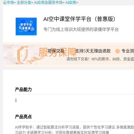
云市场
>
全部分类
>
AI应用及服务市场
>
AI应用
>
AI空中课堂伴学平台（普惠版）
专门为线上培训大班提供的录播伴学平台
服务保障
担保交易
支持5天无理由退款
专业测
请勿线下交易！90%的欺诈、纠纷、资金
产品能力
[]
产品亮点
AI伴学助手：通过智能算法分析学习进度，提供个性化学习建议 多维度激
习动力 全链路学习分析：可视化数据看板实时反馈学习效果