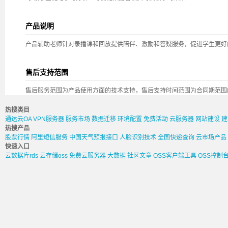
产品说明
产品辅助老师针对录播课和回放提供陪伴、激励和答疑服务，促进学生更好
售后支持范围
售后服务范围为产品使用方面的技术支持，售后支持时间范围为合同期范围
热搜类目
通达云OA
VPN服务器
服务市场
数据迁移
环境配置
免费活动
云服务器
网站建设
建
热搜产品
股票行情
阿里短信服务
中国天气预报接口
人脸识别技术
全国快递查询
云市场产品
快速入口
云数据库rds
云存储oss
免费云服务器
大数据
社区文章
OSS客户端工具
OSS控制