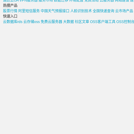
通达云OA
VPN服务器
服务市场
数据迁移
环境配置
免费活动
云服务器
网站建设
建
热搜产品
股票行情
阿里短信服务
中国天气预报接口
人脸识别技术
全国快递查询
云市场产品
快速入口
云数据库rds
云存储oss
免费云服务器
大数据
社区文章
OSS客户端工具
OSS控制