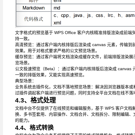
文字格式的预览基于
WPS Office
客户内核精准排版渲染成前端
持一致。
高清预览：通过客户端内核排版后渲染成
canvas
元素，传输到
效果。用于对格式要求严格的公文预览场景。
缓存预览：通过客户端将文档渲染成缓存文件，前端排版渲染展
览场景。
公文极速预览（
Beta
）：通过客户端内核排版后渲染成
canvas
一致的排版效果，又能实现高速预览。
典型场景：
业务系统去插件化，文档不落地预览场景：解决因浏览器版本或
过插件调起客户端进行预览问题，同时支持全平台文档在线不落
4.3、格式处理
文档中台不仅提供了在线预览和编辑服务，基于
WPS
客户文档
换、多书签套用、内容操作、文档合并、文档拆分、限制编辑、
的能力。
4.4、格式转换