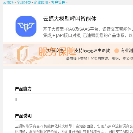
云市场
>
全部分类
>
企业应用
>
客户管理
>
云蝠大模型呼叫智能体
基于大模型+RAG及SAAS平台，语音交互智能体
集成]+ [API接口对接] 迅速赋能您的产品体
服务保障
担保交易
支持5天无理由退款
专业测
请勿线下交易！90%的欺诈、纠纷、资金
产品能力
[]
产品说明
云蝠智能语音交互智能体依托大模型丰富知识图谱，实现与用户流畅语音交
化沟通，深度挖掘客户价值，为企业开拓新的业务增长点 。同时支持AI对