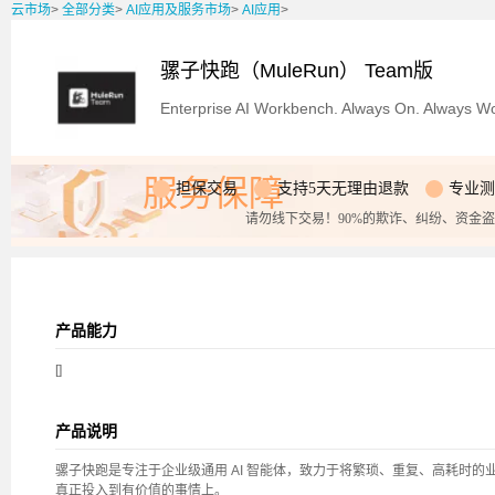
云市场
>
全部分类
>
AI应用及服务市场
>
AI应用
>
骡子快跑（MuleRun） Team版
Enterprise AI Workbench. Always On. Always Wo
服务保障
担保交易
支持5天无理由退款
专业测
请勿线下交易！90%的欺诈、纠纷、资金
产品能力
[]
产品说明
骡子快跑是专注于企业级通用 AI 智能体，致力于将繁琐、重复、高耗时的业
真正投入到有价值的事情上。