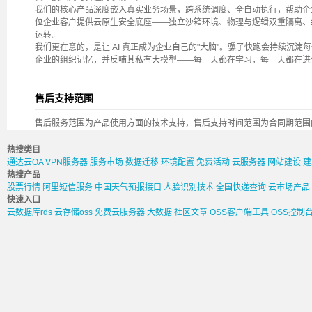
我们的核心产品深度嵌入真实业务场景，跨系统调度、全自动执行，帮助企业
位企业客户提供云原生安全底座——独立沙箱环境、物理与逻辑双重隔离、细
运转。
我们更在意的，是让 AI 真正成为企业自己的"大脑"。骡子快跑会持续沉
企业的组织记忆，并反哺其私有大模型——每一天都在学习，每一天都在进
售后支持范围
售后服务范围为产品使用方面的技术支持，售后支持时间范围为合同期范围
热搜类目
通达云OA
VPN服务器
服务市场
数据迁移
环境配置
免费活动
云服务器
网站建设
建
热搜产品
股票行情
阿里短信服务
中国天气预报接口
人脸识别技术
全国快递查询
云市场产品
快速入口
云数据库rds
云存储oss
免费云服务器
大数据
社区文章
OSS客户端工具
OSS控制