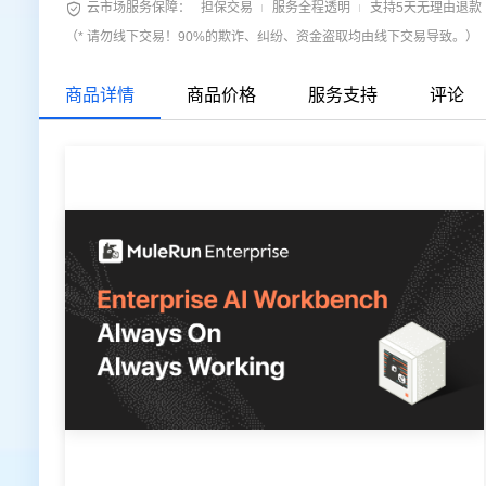

云市场服务保障：
担保交易
服务全程透明
支持5天无理由退款
大数据开发治理平台 Data
AI 产品 免费试用
大数据开发治理平台 Data
AI 产品 免费试用
AI 产品 免费试用
网络
网络
网络
安全
安全
安全
云开发大赛
云开发大赛
云开发大赛
Tableau 订阅
Tableau 订阅
Tableau 订阅
（* 请勿线下交易！90%的欺诈、纠纷、资金盗取均由线下交易导致。）
1亿+ 大模型 tokens 和 
1亿+ 大模型 tokens 和 
7000+万大模型 tokens
大模型服务
大模型服务
大模型服务
可观测
可观测
可观测
入门学习赛
入门学习赛
入门学习赛
中间件
中间件
中间件
AI空中课堂在线直播课
AI空中课堂在线直播课
AI空中课堂在线直播课
云防火墙
140+云产品 免费试用
云防火墙
140+云产品 免费试用
140+云产品 免费试用
千问AI平台-Token Plan
千问AI平台-Token Plan
大模型服务平台百炼-Token
商品详情
商品价格
服务支持
评论
上云与迁云
上云与迁云
上云与迁云
云原生的云上边界网络安全
产品新客免费试用，最长1
云原生的云上边界网络安全
产品新客免费试用，最长1
产品新客免费试用，最长1
数据库
数据库
数据库
生态解决方案
生态解决方案
生态解决方案
企业出海
企业出海
企业出海
大模型ACA认证体验
大模型ACA认证体验
大数据计算
大数据计算
大数据计算
千问AI平台-模型体验
千问AI平台-模型体验
大模型服务平台百炼-应
助力企业全员 AI 认知与能
助力企业全员 AI 认知与能
行业生态解决方案
行业生态解决方案
行业生态解决方案
在线体验全尺寸、多种模态
在线体验全尺寸、多种模态
丰富多元化的应用模版和解
政企业务
政企业务
政企业务
媒体服务
媒体服务
媒体服务
开发者生态解决方案
开发者生态解决方案
开发者生态解决方案
Happy 系列大模型
Happy 系列大模型
大模型服务平台百炼-微
企业服务与云通信
企业服务与云通信
企业服务与云通信
AI 开发和 AI 应用解决
AI 开发和 AI 应用解决
AI 开发和 AI 应用解决
域名与网站
域名与网站
域名与网站
终端用户计算
终端用户计算
终端用户计算
大模型解决方案
大模型解决方案
大模型解决方案
Serverless
Serverless
Serverless
快速部署 Dify，高效搭建 
快速部署 Dify，高效搭建 
快速部署 Dify，高效搭建 
开发工具
开发工具
开发工具
10 分钟在聊天系统中增加
10 分钟在聊天系统中增加
10 分钟在聊天系统中增加
迁移与运维管理
迁移与运维管理
迁移与运维管理