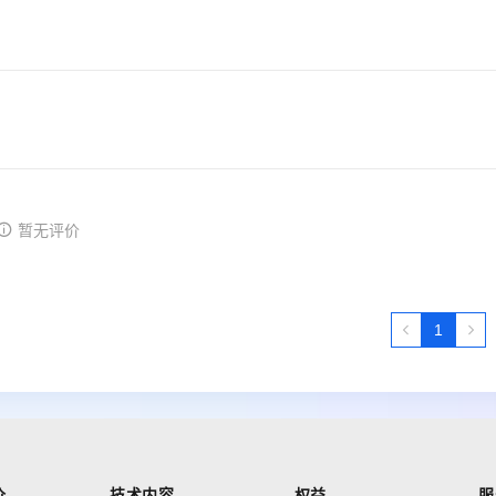
暂无评价
1
价
技术内容
权益
服