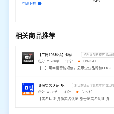
24*7
立即下载
相关商品推荐
【三网106短信】短信接口-短信验证码-短信通知-数字藏品短信-短信API_支持转网_自定义签名模板
杭州国阳科技有限公司
成交：
23786
单
评论：
5

（
1944
条）
【一】可申请智能短信，显示企业品牌和LOGO；【二】适用各类短信验证码、会员通知提醒；【三】提供专属控制台，自定义签名和模板、长度自适应，长达500字；【四】
身份实名认证-身份证实名认证-身份证二要素实名核验-身份证实名校验-实名认证接口-【数链云】
浙江数链云信息技术有限公司
成交：
4698
单
评论：
5

（
725
条）
【实名认证-身份实名认证-身份证实名认证-身份证实名核验-实名认证-实名核验-身份证实名核验-身份证二要素-身份实名认证核验-身份证实名查询-身份证二要素验证】★输入姓名、身份证号，校验此二要素是否一致，同时返回生日、性别、籍贯等信息。直连官方数据，零缓存毫秒级响应，支持高并发，高质量接口。24h不间断运维，专业技术支持在线服务。——全品类接口专家