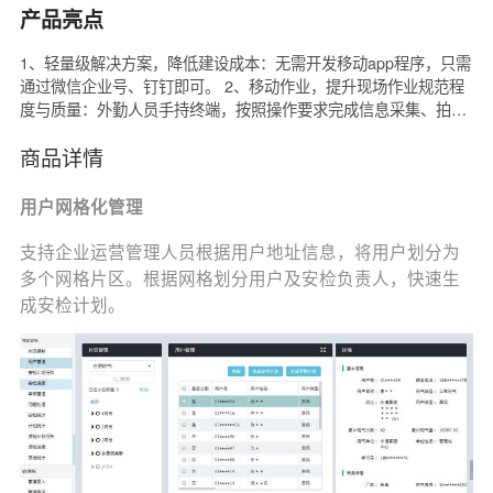
产品亮点
1、轻量级解决方案，降低建设成本：无需开发移动app程序，只需
通过微信企业号、钉钉即可。 2、移动作业，提升现场作业规范程
度与质量：外勤人员手持终端，按照操作要求完成信息采集、拍
照、耗材登记、费用收取、签字等作业并记录整个作业情况。 3、
无纸化作业，提升外勤效率，节省耗材成本：通过手机完成任务接
商品详情
受与查看，解决纸质单据流转慢的问题，提升外勤作业效率；无纸
化作业，节省运营成本。4、数据实时传输，无需人工录入，节省
用户网格化管理
人工成本：外勤人员现场作业完毕，作业信息实时传输到后台系
统，而无需人工录入，节省人力成本。 5、外勤全流程监控与跟
支持企业运营管理人员根据用户地址信息，将用户划分为
踪，提升管控水平：从任务生成、派工、现场处理、后续处理，实
多个网格片区。根据网格划分用户及安检负责人，快速生
现外勤全流程跟踪，提高外勤效率与质量。 6、助力企业O2O落
成安检计划。
地：可帮助企业迅速实现线上下单，线下服务快速交付，盘活企业
内部资源，助力企业O2O落地。