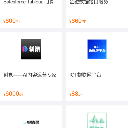
Salesforce Tableau 订阅
金融数据接口服务
600
660
¥
/月
¥
/年
刻象——AI内容运营专家
IOT物联网平台
信息智能采集录入
安检采集项提前自定义，安检中所有信息均可通过微信移
6000
88
¥
/月
¥
/月
动端智能采集录入，实时上传，包括签到、燃气具信息采
集、表具运行情况、隐患拍照、客户信息采集、用户签字
等，避免以往人工纸质登记方式中的漏检、漏登记。