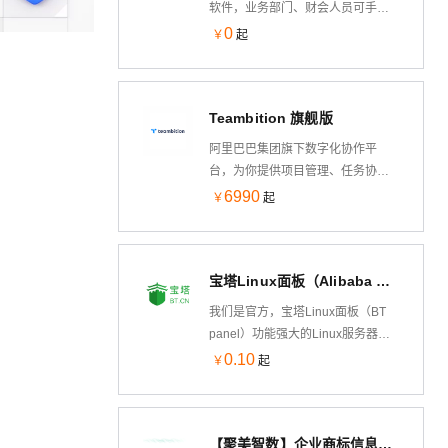
软件，业务部门、财会人员可手
机、电脑、Pad记账，老板随时随地
0
￥
起
手机看账管账。库存、现金流、往
来账、费控报销、工资管理、发票
管理、合同管理、实时报表、自动
Teambition 旗舰版
生成凭证，提升财务90%办公效
率、提升业务部门80%协同效率。
阿里巴巴集团旗下数字化协作平
可视化图表、销售排行、成本利
台，为你提供项目管理、任务协同
润，尽在掌握。
等解决方案，目前已服务千万级全
6990
￥
起
球用户，10000+付费企业。
宝塔Linux面板（Alibaba Linux3操作系统/LAMP/LNMP/Java/Node/服务器管理/BT Panel）
我们是官方，宝塔Linux面板（BT
panel）功能强大的Linux服务器管
理软件，一键部署：
0.10
￥
起
LAMP/LNMP/Tomcat/Node.js、网
站、数据库、Docker、FTP、
SSL，通过Web端轻松管理服务
【聚美智数】企业商标信息查询-企业商标数据查询-企业商标注册查询-公司商标查询-注册商标查询
器。支持Alibaba Cloud Linux