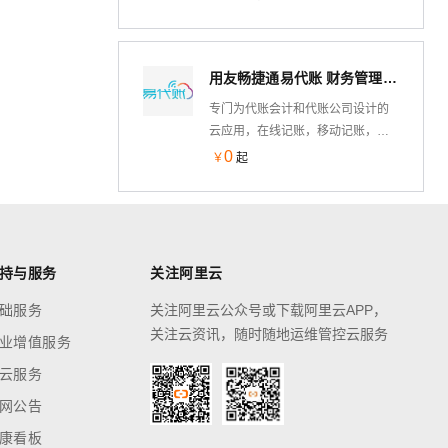
要素 身份证实名认证 身份证实名 身
号任意一个信息，查询相关企业的
份证二要素 身份证实名认证 身份证
工商信息：包括公司名称、法定代
实名 身份证二要素 身份证实名认证
表人、成立时间、登记状态、企业
身份证实名 身份证二要素 身份证实
用友畅捷通易代账 财务管理软件 智能在线云记账 多账套
信用代码等。实时更新，速度快，
名认证 身份证实名 身份证二要素 身
拒绝缓存库，实时核验。专业技术
专门为代账会计和代账公司设计的
份证实名认证 ...
支持在线服务，量大从优可详询客
云应用，在线记账，移动记账，免
服。如有疑问，欢迎新老客户随时
安装、自动升级。支持手机做账查
0
￥
起
咨询选购！——全品类接口专家
账，支持老板查看报表，大幅提升
代记账速度，降低代账成本，提高
企业效益。
持与服务
关注阿里云
础服务
关注阿里云公众号或下载阿里云APP，
关注云资讯，随时随地运维管控云服务
业增值服务
云服务
网公告
康看板