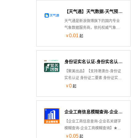
信息，验证真假。实时校验结果，
【天气通】天气数据-天气预报-实况-预警-空气质量-生活指数及服务（旗舰版）
可支持高并发，全电票、数电票、
纸质票查验，全国范围增值税专用
天气通是新浪微博旗下的国内专业
发票、增值税普通发票、增值税电
气象数据服务商，依托权威气象数
子普通发票、增值税普通发票(卷
据源和天气通4亿用户验证的权威气
0.01
￥
起
票)、机动车销售统一发票、二手车
象数据体系，支持为开发者和企业
销售统一发票的信息等核验【赠送
提供高精度、实时、全面的天气查
免费OCR产品，联系客服领取】
询与预报服务。现推出天气通 MCP
身份证实名认证-身份实名认证-身份证实名认证-身份证二要素-身份证实名-身份实名认证身份证实名-身份证二...
服务，包含实时天气、预报服务、
灾害预警、空气质量和生活指数等
【聚美出品】【支持港澳台-身份证
多种工具，助力AI应用快速集成专
实名认证 身份证二要素 身份证实名
业气象能力。
认证 身份证实名 身份证实名认证 身
0
￥
起
份证实名 身份证实名认证 身份证二
要素 身份证实名认证 身份证实名校
验 身份证二要素 身份证实名认证 身
企业工商信息模糊查询-企业信息查询-企业工商模糊查询-企业工商信息查询-企业工商信息模糊查询【数链云】
份证实名 身份证二要素 身份证实名
身份证实名 身份证二要素 身份证实
【企业工商信息查询-企业名关键字
名认证 身份证实名 身份证二要素 身
模糊查询-企业工商模糊查询】★输
份证实名认证 身份证实名 身份证二
入社会统一信用代码/公司名称/注册
0.05
￥
起