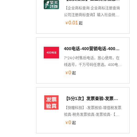
3/Centos/Debian/Ubuntu。专注于
【企业商标查询 企业商标注册查询
服务器运维效率及运维安全领域，
公司注册商标查询】输入社会统一
超1500万台服务器安装宝塔，超
信用代码/公司名称/注册号任意一个
0.01
￥
起
200万注册用户使用宝塔，持续更新
信息，查询该企业商标注册信息。
维护8年，值得信赖
—— 我们只做精品！
400电话-400营销电话-400业务办理-靓号大全-400电话受理中心-400电话服务-400电话申请-400电话优惠活动
7*24小时售后电话，放心使用，在
线选号，千万号码任意选。400电
话，【0月租0开户费】，助力中小
0
￥
起
企业营销！400电话又称“全国统一
接入码业务”，体现企业用户至上服
务意识，也是企业信誉和实力的象
【5分1次】发票查验-发票验真-发票核验真伪-增值税发票查验-税务发票查验-发票校验-发票验证查询-各类发票...
征，您值得拥有！400电话受理中
心。（具体套餐请看下边的 产品说
【快瞳科技】-发票核验-增值税发票
明)
验真-税务发票验真-发票验真-【免
费测试，联系客服领取】发票校验-
0
￥
起
发票验证查询-增值税发票核验-各类
发票查验-发票真伪查询。输入发票