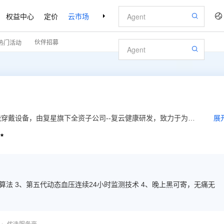
权益中心
定价
云市场
合作伙伴
支持与服务
了解阿里云
伙伴招募
热门活动
穿戴设备，由复星旗下全资子公司--复云健康研发，致力于为广
展
理服务，以及360°家庭健康行业解决方案——星卫士AI健康

预警算法 3、第五代动态血压连续24小时监测技术 4、晚上黑可寄，无痛无