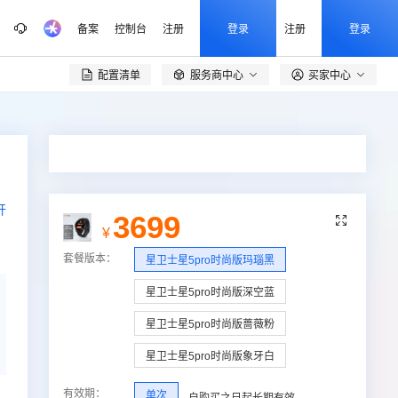
备案
控制台
注册
登录
注册
登录
配置清单
服务商中心
买家中心

开
3699

¥
套餐版本
：
星卫士星5pro时尚版玛瑙黑
星卫士星5pro时尚版深空蓝
星卫士星5pro时尚版蔷薇粉
星卫士星5pro时尚版象牙白
有效期
：
单次
自购买之日起
长期
有效