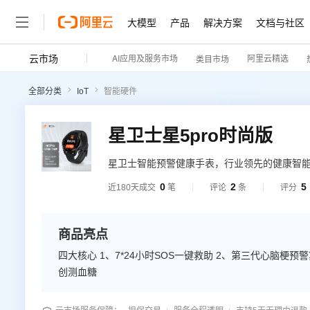
大模型
产品
解决方案
文档与社区
云市场
AI应用及服务市场
阿里云精选
类目市场
全部分类
IoT
智能硬件
星卫士星5pro时尚版
星卫士智能预警健康手表，行业领先的健康智能
大慢病及亚健康人群提供专业的疾病预警及健康管
0
2
5
近180天成交
笔
评论
条
评分
云。
商品亮点
四大核心 1、7*24小时SOS一键救助 2、第三代心脑梗
创测血糖