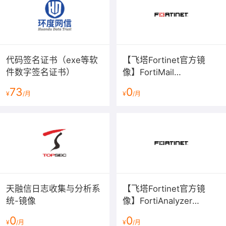
代码签名证书（exe等软
【飞塔Fortinet官方镜
件数字签名证书）
像】FortiMail
v7.2.6（BYOL）电子邮件
73
0
¥
/月
¥
/月
安全
天融信日志收集与分析系
【飞塔Fortinet官方镜
统-镜像
像】FortiAnalyzer
V6/V7（BYOL）日志收集
0
0
¥
/月
¥
/月
分析器