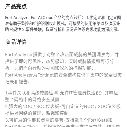
产品亮点
FortiAnalyzer For AliCloud产品的亮点包括： 1.预定义和自定义图
表有助于监控和维护识别攻击模式，可接受的使用策略以及演示策
略合规性 2.事件关联，取证分析和漏洞评估等高级功能为深度保护
复杂网络提供了必不可少的工具 3.可扩展的架构允许设备在收集器
或分析器模式下运行，以优化日志处理。
商品详情
FortiAnalyzer提供了对整个攻击面威胁的关键洞察力，并
提供了即时可见性，态势感知，实时威胁情报和可行分
析。凭借面向行动的视图和深入的挖掘功能，
FortiAnalyzer为Fortinet的安全结构提供了集中的安全日志
记录和报告。
1.事件关联和高级威胁检测-允许IT管理员快速识别并响应
整个网络中的网络安全威胁
2.强大的NOC / SOC仪表板-可自定义的NOC / SOC仪表板
提供对网络的管理，监视和控制。
3.可扩展的性能和灵活的部署-支持数千个FortiGate和
FortiClient™代理，并根据保留要求动态扩展存储。作为单