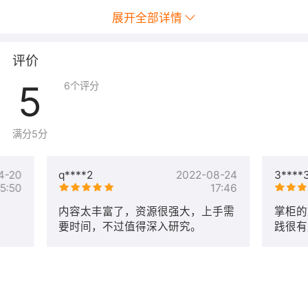
确保电商网站的数据安全和稳定运行，增强用户信任。
展开全部详情
综上所述，Websoft9 应用汇聚平台为电商建站提供了全面
的支持，帮助商家快速、高效地建立和运营在线商店，提
评价
升市场竞争力。
5
6
个评分
面向的用户
Websoft9 平台提供的工具和服务，对以用户具有较大的价
满分5分
值：
- 外贸电商公司
4-20
q****2
2022-08-24
3****
- IT外包团队
15:50
17:46
- 架构师
内容太丰富了，资源很强大，上手需
掌柜的
- CIO/CTO
要时间，不过值得深入研究。
践很有
- 项目经理
响应解
- 测试
最低配置