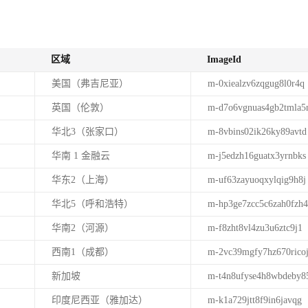
区域
ImageId
美国（弗吉尼亚）
m-0xiealzv6zqgug8l0r4q
英国（伦敦）
m-d7o6vgnuas4gb2tmla5
华北3（张家口）
m-8vbins02ik26ky89avtd
华南 1 金融云
m-j5edzh16guatx3yrnbks
华东2（上海）
m-uf63zayuoqxylqig9h8j
华北5（呼和浩特）
m-hp3ge7zcc5c6zah0fzh4
华南2（河源）
m-f8zht8vl4zu3u6ztc9j1
西南1（成都）
m-2vc39mgfy7hz670rico
新加坡
m-t4n8ufyse4h8wbdeby8
印度尼西亚（雅加达）
m-k1a729jtt8f9in6javqg