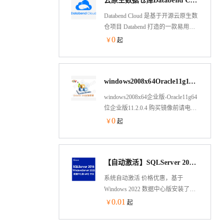
云原生数据仓库Databend Cloud
做图)上而不是表中。
Databend Cloud 是基于开源云原生数
仓项目 Databend 打造的一款易用、
低成本、高性能的新一代大数据分
0
￥
起
析平台，让用户无需再关注任何资
源，而是专注于数据价值的挖掘，
打造的一个真正按需、按量付费的
windows2008x64Oracle11g11.2.0.4企业版
Data Cloud。使用Databend Cloud的
用户无需运维复杂的数据仓库，无
windows2008x64企业版-Oracle11g64
需要考虑存储空间的扩容，只需要
位企业版11.2.0.4 购买镜像前请电
为您的SQL查询付费，是新一代的
询！
0
￥
起
SaaS产品。
【自动激活】SQLServer 2016 企业版WindowsServer 2022 数据中心版 mssql 已更新SP3补丁
系统自动激活 价格优惠，基于
Windows 2022 数据中心版安装了
SQLServer 2016 企业版并已经安装
0.01
￥
起
了SP3补丁，安装了SQL Server
Management Studio 18 企业管理器，