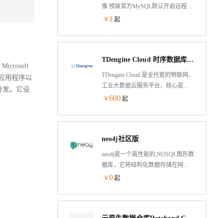
像 预装官方MySQL默认开启远程连
接，基于阿里云纯净镜像,服务器实
1
￥
起
例ID做为密码，安全便捷,开箱即用
MySQL
TDengine Cloud 时序数据库云服务
rosoft
TDengine Cloud 是全托管的物联网、
 应用程序以
工业大数据云服务平台，核心是一
再分发。它设
款高性能、云原生的时序数据库
600
￥
起
（Time Series Database，TSDB），
专为物联网、工业互联网、电力、
IT 运维等场景设计并优化，具有极
neo4j社区版
强的弹性伸缩能力。同时它还带有
内建的缓存、流式计算、数据订阅
neo4j是一个高性能的,NOSQL图形数
等系统功能，能大幅减少系统设计
据库，它将结构化数据存储在网络
的复杂度，降低研发和运营成本，
上而不是表中。它是一个嵌入式
0
￥
起
是一个高性能、分布式的物联网、
的、基于磁盘的、具备完全的事务
工业大数据平台。
特性的Java持久化引擎，但是它将结
构化数据存储在网络(从数学角度叫