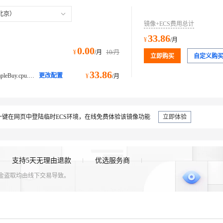
北京）
镜像+ECS费用总计
33.86
¥
/月
0.00
¥
/月
10
/月
立即购买
自定义购
33.86
ecs.e-c1m1.large@ecs.buy.#simpleBuy.cpu.memory经济型 e
更改配置
¥
/月
键在网页中登陆临时ECS环境，在线免费体验该镜像功能
立即体验
支持5天无理由退款
优选服务商
资金盗取均由线下交易导致。