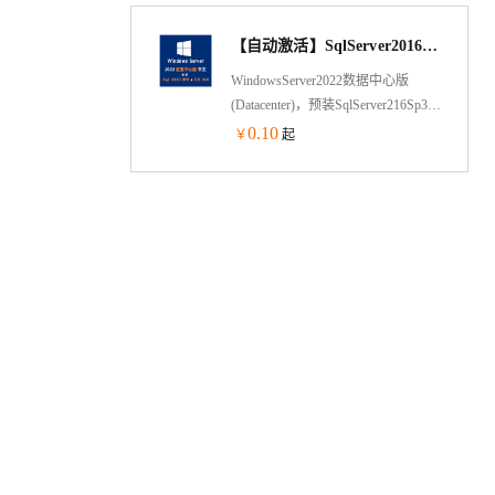
安装了IIS 10,.NET 组件，安装了阿
【自动激活】SqlServer2016 Sp3和IIS10.0_WindowsServer2022数据中心版_sql2016
里云官方虚拟化驱动及插件，方便
更好管理服务器。镜像默认自动激
WindowsServer2022数据中心版
活。
(Datacenter)，预装SqlServer216Sp3，
IIS10.0以及.net2.0,3.5,4.0。适合网站
0.10
￥
起
建设和ERP软件使用。截至2023年7
月，镜像已安装最新补丁，更加安
全。镜像自动激活，方便您的维护
和使用。