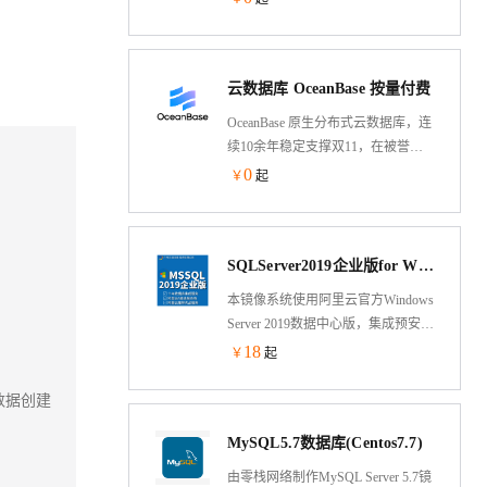
Express Edition(免费版)，安装SQL
Server Management Studio，安装
SQL Backup Master，安装IIS 8,谷歌
云数据库 OceanBase 按量付费
Chrome浏览器。阿里云安骑士。
OceanBase 原生分布式云数据库，连
续10余年稳定支撑双11，在被誉为
“数据库世界杯”的 TPC-C 和 TPC-H
0
￥
起
测试上都刷新过世界纪录。自研一
体化架构，兼顾分布式架构的扩展
性与集中式架构的性能优势。现已
SQLServer2019企业版for Windows2019数据中心版镜像（含2024安全更新）
助力金融、零售、互联网、智能制
造等多个行业的 2000+客户，构建现
本镜像系统使用阿里云官方Windows
代数据架构，简化技术栈。
Server 2019数据中心版，集成预安装
。
了微软官方SQL Server 2019企业版
18
￥
起
（已更新2024发布KB5033688安全
补丁集），并安装Management
权数据创建
Studio企业管理器，可直接投入生产
MySQL5.7数据库(Centos7.7)
使用，安全稳定。
由零栈网络制作MySQL Server 5.7镜