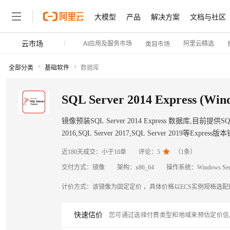
大模型
产品
解决方案
文档与社区
云市场
AI应用及服务市场
阿里云精选
类目市场
全部分类
基础软件
数据库
SQL Server 2014 Express (Win
镜像预装SQL Server 2014 Express 数据库,目前提供SQL Serve
2016,SQL Server 2017,SQL Server 2019

近180天成交：
小于10单
评论：
5
（
1
条）
交付方式：
镜像
架构：
x86_64
操作系统：
Windows Ser
计价方式：
该镜像为固定定价 ，具体价格以ECS实例规格选
快速估价
您可通过选择付费类型和地域来预估定价信