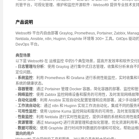
托管平台，可视化管理、维护和监控开源软件 - Websoft9 提供专业技术
产品说明
Websoft9 平台内自由部署 Graylog, Prometheus, Portainer, Zabbix, Manage
Netdata, Ansible, n8n, Huginn, Graphite 环境等 300+ 工具。Gi
DevOps 平台。
典型场景
以下是 Websoft9 在 运维监控 中的5个典型场景，提高开发效率和软件交
- 日志管理与分析
：使用 Graylog 进行集中式日志管理，收集和分析来
定位问题。
- 系统监控
：利用 Prometheus 和 Grafana 进行系统性能监控，
系统的健康状态。
-
容器管理
：通过 Portainer 管理 Docker 容器，简化容器的部署、监
- 网络监控
：使用 Zabbix 监控网络设备和服务的可用性，及时发现网络
- 自动化运维
：利用 Ansible 实现自动化配置管理和应用部署，减少手动
-
工作流自动化
：通过 n8n 和 Huginn 实现工作流自动化，集成不同的
-
可用性监控
：使用 Uptime Kuma 监控网站和服务的可用性，及时发现
-
性能监控
：利用 Netdata 进行实时性能监控，提供详细的系统和应用
-
资源管理
：通过 ManageIQ 进行资源管理和虚拟化管理，优化资源利用
-
数据可视化
：使用 Graphite 进行时间序列数据的存储和可视化，帮助
面向的用户