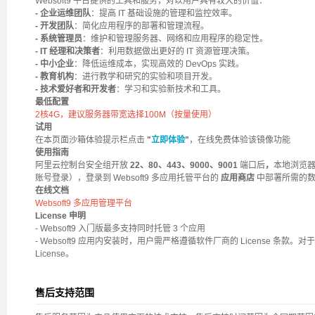
Websoft9 平台提供的工具和服务，对以用户具有较大的价值：
- 企业运维团队
：提高 IT 基础设施的管理和监控效率。
- 开发团队
：简化应用程序的部署和管理流程。
- 系统管理员
：维护和管理服务器、网络和应用程序的稳定性。
- IT 经理和决策者
：利用数据做出更好的 IT 资源管理决策。
- 中小企业
：降低运维成本，实现高效的 DevOps 实践。
- 教育机构
：进行教学和研究的实验和项目开发。
- 技术爱好者和开发者
：学习和实验新技术和工具。
最低配置
2核4G，建议服务器带宽选择100M（按量使用）
试用
在本页面沙箱体验提示栏点击
"
立即体验
"
，在线免费体验该镜像功能
使用指南
阿里云控制台安全组开放
22、80、443、9000、9001
端口后
，
本地浏览
账号登录
），登录到 Websoft9 多应用托管平台的
应用商店
中部署所需的
在线文档
Websoft9 多应用管理平台
License 申明
- Websoft9 入门版最多支持同时托管 3 个应用
- Websoft9 应用内安装时，用户需严格遵循软件厂商的 License 条款。对
License。
售后支持范围