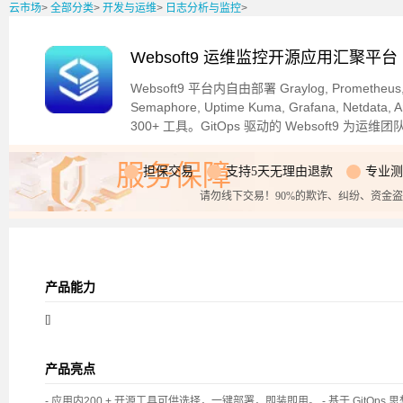
云市场
>
全部分类
>
开发与运维
>
日志分析与监控
>
Websoft9 运维监控开源应用汇聚平
Websoft9 平台内自由部署 Graylog, Prometheus, Po
Semaphore, Uptime Kuma, Grafana, Netdata, A
300+ 工具。GitOps 驱动的 Websoft9 为运
服务保障
担保交易
支持5天无理由退款
专业测
请勿线下交易！90%的欺诈、纠纷、资金
产品能力
[]
产品亮点
- 应用内200 + 开源工具可供选择，一键部署，即装即用。 - 基于 GitOps 思