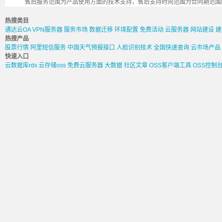
售后服务范围为产品使用方面的技术支持，售后支持时间范围为合同期范围
热搜类目
通达云OA
VPN服务器
服务市场
数据迁移
环境配置
免费活动
云服务器
网站建设
建
热搜产品
股票行情
阿里短信服务
中国天气预报接口
人脸识别技术
全国快递查询
云市场产品
快速入口
云数据库rds
云存储oss
免费云服务器
大数据
社区文章
OSS客户端工具
OSS控制