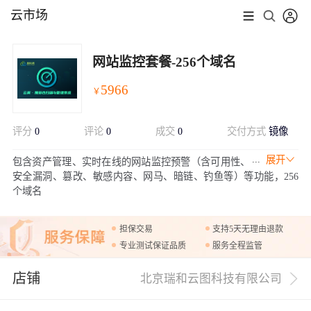
云市场
网站监控套餐-256个域名
5966
￥
评分
0
评论
0
成交
0
交付方式
镜像
展开
包含资产管理、实时在线的网站监控预警（含可用性、
安全漏洞、篡改、敏感内容、网马、暗链、钓鱼等）等功能，256
个域名
担保交易
支持5天无理由退款
专业测试保证品质
服务全程监管
店铺
北京瑞和云图科技有限公司