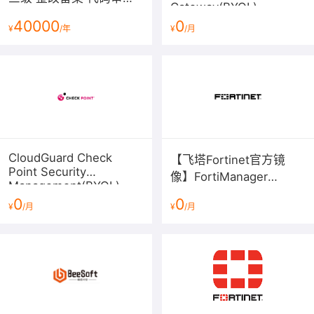
Gateway(BYOL)
渗透测试
40000
0
¥
/年
¥
/月
CloudGuard Check
【飞塔Fortinet官方镜
Point Security
像】FortiManager
Management(BYOL)
V6/V7（BYOL）集中管理
0
0
¥
/月
¥
/月
器