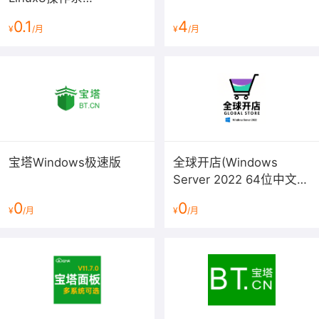
统/LAMP/LNMP/Java/Node/
故障排查（系统类/数据库类/站点类）：
0.1
4
¥
/月
¥
/月
服务器管理/BT Panel）
https://market.aliyun.com/products/52740002/cmfw0123
宝塔Windows极速版
全球开店(Windows
Server 2022 64位中文版
预装多款软件)
0
0
¥
/月
¥
/月