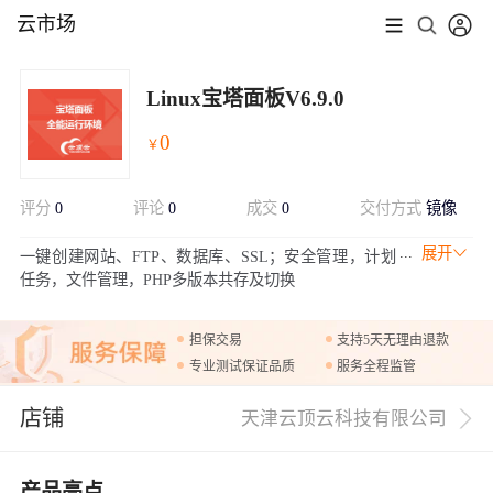
云市场
Linux宝塔面板V6.9.0
0
￥
评分
0
评论
0
成交
0
交付方式
镜像
展开
一键创建网站、FTP、数据库、SSL；安全管理，计划
任务，文件管理，PHP多版本共存及切换
担保交易
支持5天无理由退款
专业测试保证品质
服务全程监管
店铺
天津云顶云科技有限公司
产品亮点