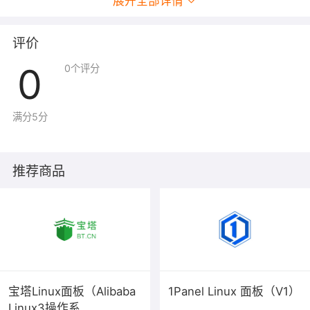
展开全部详情
评价
工作日09:00--18:00，右侧在线旺旺客服，支持邮箱：
0
0
个评分
help@yundingyun.com
服务范围说明：
新装镜像有异常问题请及时给我们反馈，
满分5分
镜像使用和系统运维由用户自助完成或购买云上的专业服
务代劳。
推荐商品
如果镜像解决不了您的问题，您可以选择收费人工服务。
数据迁移（站点/数据库）：
https://market.aliyun.com/products/52738004/cmfw0123
环境基础环境配置：
宝塔Linux面板（Alibaba
1Panel Linux 面板（V1）
https://market.aliyun.com/products/52746001/cmfw012
Linux3操作系