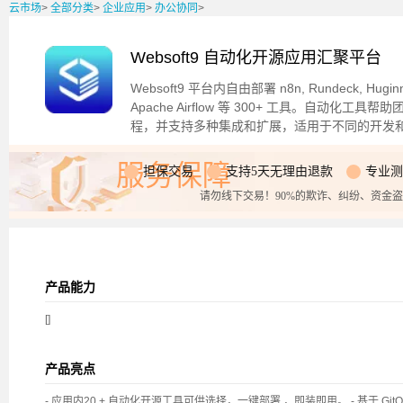
云市场
>
全部分类
>
企业应用
>
办公协同
>
Websoft9 自动化开源应用汇聚平台
Websoft9 平台内自由部署 n8n, Rundeck, Huginn, J
Apache Airflow 等 300+ 工具。自动
程，并支持多种集成和扩展，适用于不同的开发
服务保障
担保交易
支持5天无理由退款
专业测
请勿线下交易！90%的欺诈、纠纷、资金
产品能力
[]
产品亮点
- 应用内20 + 自动化开源工具可供选择，一键部署 ，即装即用。 - 基于 G