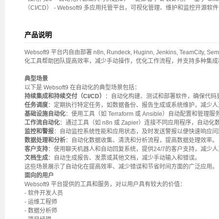
（CI/CD） - Websoft9 多应用托管平台，可视化管理、维护和监控开源软件
产品说明
Websoft9 平台内自由部署 n8n, Rundeck, Huginn, Jenkins, TeamCity, Se
化工具帮助团队提高效率，减少手动操作，优化工作流程，并支持多种集成
典型场景
以下是 Websoft9 在自动化的典型场景包括：
持续集成和持续交付（CI/CD）
：自动化构建、测试和部署软件，确保代码
任务调度
：定期执行特定任务，如数据备份、报告生成或系统维护，减少人
基础设施自动化
：使用工具（如 Terraform 或 Ansible）自动配置
工作流自动化
：通过工具（如 n8n 或 Zapier）连接不同应用程序，自动
监控和警报
：自动监控系统性能和应用状态，及时发送警报以便快速响应问
数据处理和分析
：自动化数据收集、清洗和分析流程，提高数据处理效率。
客户支持
：使用聊天机器人和自动回复系统，提供24/7的客户支持，减少
文档生成
：自动生成报告、发票或其他文档，减少手动输入和错误。
这些场景展示了自动化在提高效率、减少错误和节省时间方面的广泛应用。
面向的用户
Websoft9 平台提供的工具和服务，对以用户具有较大的价值：
- 软件开发人员
- 运维工程师
- 数据分析师