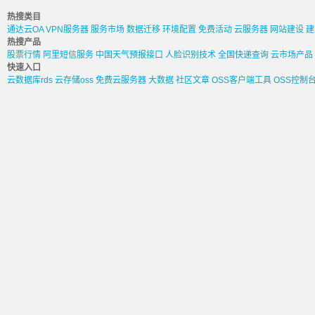
热搜类目
通达云OA
VPN服务器
服务市场
数据迁移
环境配置
免费活动
云服务器
网站建设
建
热搜产品
股票行情
阿里短信服务
中国天气预报接口
人脸识别技术
全国快递查询
云市场产品
快速入口
云数据库rds
云存储oss
免费云服务器
大数据
社区文章
OSS客户端工具
OSS控制