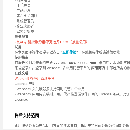
- 项目经理
- IT 管理员
- 产品经理
- 客户支持团队
- 系统管理员
- 企业决策者
- 业务分析师
最低配置
2核4G，建议服务器带宽选择100M（按量使用）
试用
在本页面沙箱体验提示栏点击
"
立即体验
"
，在线免费体验该镜像功能
使用指南
阿里云控制台安全组开放
22、80、443、9000、9001
端口后
，
本地浏览
账号登录
），登录到 Websoft9 多应用托管平台的
应用商店
中部署所需的
在线文档
Websoft9 多应用管理平台
License 申明
- Websoft9 入门版最多支持同时托管 3 个应用
- Websoft9 应用内安装时，用户需严格遵循软件厂商的 License 条款。对
License。
售后支持范围
售后服务范围为产品使用方面的技术支持，售后支持时间范围为合同期范围