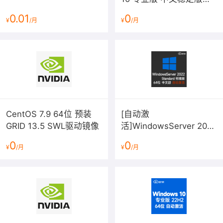
2026年7月更新 v22H2
0.01
0
¥
/月
¥
/月
64位win10
CentOS 7.9 64位 预装
[自动激
GRID 13.5 SWL驱动镜像
活]WindowsServer 2022
标准版V21H2(2026年7月
0
0
¥
/月
¥
/月
更新)中文64位 内部版本
20348