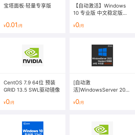
宝塔面板·轻量专享版
【自动激活】Windows
10 专业版 中文稳定版
2026年7月更新 v22H2
0.01
0
¥
/月
¥
/月
64位win10
CentOS 7.9 64位 预装
[自动激
GRID 13.5 SWL驱动镜像
活]WindowsServer 2022
标准版V21H2(2026年7月
0
0
¥
/月
¥
/月
更新)中文64位 内部版本
20348