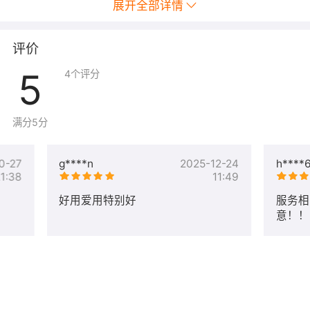
展开全部详情
评价
5
4
个评分
满分5分
0-27
g****n
2025-12-24
h****
1:38
11:49
好用爱用特别好
服务相
意！！