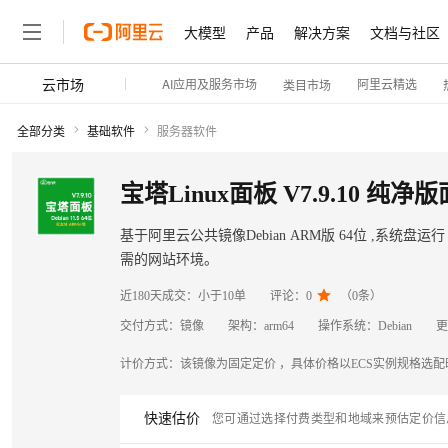
大模型
产品
解决方案
文档与社区
云市场
AI应用及服务市场
阿里云精选
类目市场
全部分类
基础软件
服务器软件
基于阿里云公共镜像Debian ARM版 64位 ,系统
需的网站环境。

近180天成交：
小于10单
评论：
0
（
0
条）
交付方式：
镜像
架构：
arm64
操作系统：
Debian
更
计价方式：
该镜像为固定定价 ，具体价格以ECS实例规格选
快速估价
您可通过选择付费类型和地域来预估定价信