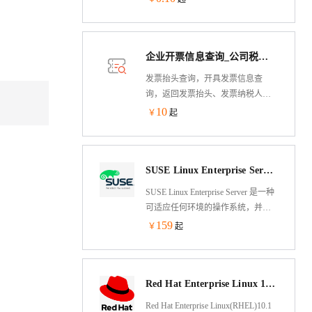
LAMP/LNMP/Tomcat/Node.js、网
站、数据库、Docker、FTP、SSL，
通过Web端轻松管理服务器。支持
企业开票信息查询_公司税号查询_发票抬头查询
Alibaba Cloud Linux
3/Centos/Debian/Ubuntu。专注于服务
发票抬头查询，开具发票信息查
器运维效率及运维安全领域，超
询，返回发票抬头、发票纳税人识
1500万台服务器安装宝塔，超200万
别号、发票地址、发票开户行、发
10
￥
起
注册用户使用宝塔，持续更新维护8
票银行账户、发票电话等信息，适
年，值得信赖
合增值税普通发票—普票、增值税
专用发票—专票，辅助开发票
SUSE Linux Enterprise Server 15 SP7 64位
SUSE Linux Enterprise Server 是一种
可适应任何环境的操作系统，并且
专门针对性能、安全性和可靠性而
159
￥
起
优化。
Red Hat Enterprise Linux 10.1 64位
Red Hat Enterprise Linux(RHEL)10.1