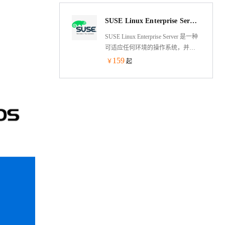
SUSE Linux Enterprise Server 12 SP5 64位
SUSE Linux Enterprise Server 是一种
可适应任何环境的操作系统，并且
专门针对性能、安全性和可靠性而
159
￥
起
优化。