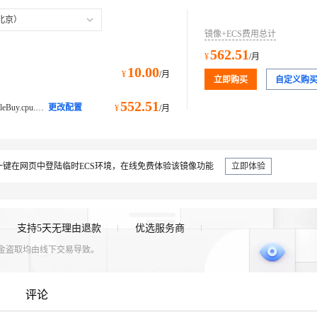
北京）
镜像+ECS费用总计
562.51
¥
/月
10.00
¥
/月
立即购买
自定义购
552.51
ecs.c8y.2xlarge@ecs.buy.#simpleBuy.cpu.memory计算型 c8y
更改配置
¥
/月
键在网页中登陆临时ECS环境，在线免费体验该镜像功能
立即体验
支持5天无理由退款
优选服务商
资金盗取均由线下交易导致。
评论