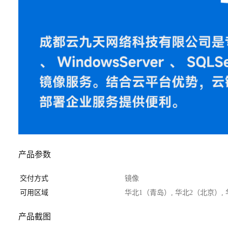
产品参数
交付方式
镜像
可用区域
华北1（青岛）, 华北2（北京）,
产品截图