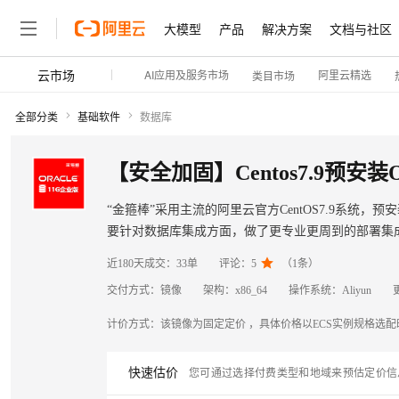
大模型
产品
解决方案
文档与社区
云市场
AI应用及服务市场
阿里云精选
类目市场
全部分类
基础软件
数据库
“金箍棒”采用主流的阿里云官方CentOS7.9系统，
要针对数据库集成方面，做了更专业更周到的部署集
级，通过安全加固，符合等保2.0要求。

近180天成交：
33单
评论：
5
（
1
条）
交付方式：
镜像
架构：
x86_64
操作系统：
Aliyun
计价方式：
该镜像为固定定价 ，具体价格以ECS实例规格选
快速估价
您可通过选择付费类型和地域来预估定价信