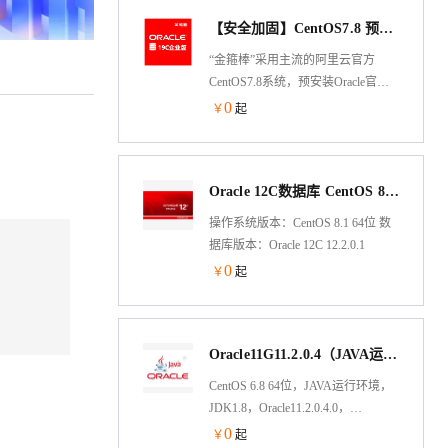
时性等需求，依据CMMI5级标准研
【安全加固】CentOS7.8 预安装Oracle19C企业版（补丁可免费升级至最新）
制的提供内生本质安全、云原生支
持、自主平台深入优化、高性能、
“金箍棒”采用主流的阿里云官方
易管理的新一代自主服务器操作系
CentOS7.8系统，预安装Oracle官方
统。
企业版19C，补丁已升级至最新版
0
￥
起
本，开机即用，安全稳定。本产品
主要针对数据库集成方面，做了更
专业更周到的部署集成服务，能够
Oracle 12C数据库 CentOS 8.1 64位
便于客户环境部署，提高客户IT系
统的上云效率。
操作系统版本：CentOS 8.1 64位 数
据库版本：Oracle 12C 12.2.0.1
0
￥
起
Oracle11G11.2.0.4（JAVA运行环境）
CentOS 6.8 64位，JAVA运行环境，
JDK1.8，Oracle11.2.0.4.0，
Tomcat9，Apache2.2
0
￥
起