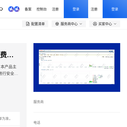
备案
控制台
注册
登录
注册
登录
配置清单
服务商中心
买家中心

【安全加固】Centos7.9预安装Oracle11G 企业版（含2022年PSU补丁-可免费升级至最新）
。本产品主
进行安全升
服务商
单为准。
电话