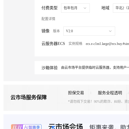
付费类型
地域
包年包月
华北2（
配置详情
镜像
版本
V2.0
云服务器ECS
实例规格
沙箱体验
由云市场平台提供临时云服务器，支持用户一
担保交易
服务全程透明
云市场服务保障
*请勿线下交易！90%的欺诈、纠纷、