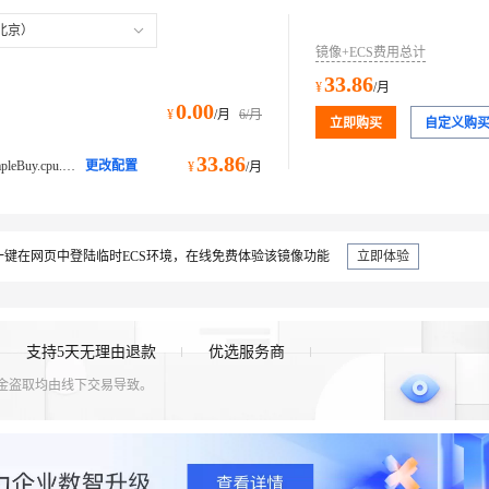
北京）
镜像+ECS费用总计
33.86
¥
/月
0.00
¥
/月
6
/月
立即购买
自定义购
33.86
ecs.e-c1m1.large@ecs.buy.#simpleBuy.cpu.memory经济型 e
更改配置
¥
/月
键在网页中登陆临时ECS环境，在线免费体验该镜像功能
立即体验
支持5天无理由退款
优选服务商
资金盗取均由线下交易导致。