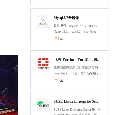
Mysql5.7全镜像
软件服务：Mysql5.7.31，jdk1.8，
Nginx1.8.1，redis6.0.，start-boot 安
全服务：基于阿里云ces，系统优
1
￥
起
化，源码安装 使用服务：方便快捷
易管理 后期服务：工程师在线指导
飞塔_Fortinet_FortiGate防火墙(免费试用版)
免费测试需使用1CPU的ECS实例。
FortiGate下一代防火墙产品采用了专
用的安全处理芯片（ASIC）并集成
0
￥
起
了自有的FortiGuard实验室的威胁情
报服务，提供业界领先的安全保护
功能和包括加密流量在内的超高性
SUSE Linux Enterprise Server 15 SP3 64位
能。FortiGate所提供的应用、用户和
网络可视化大大降低了安全的复杂
SUSE Linux Enterprise Server 是一种
度，同时提供安全评级让客户能够