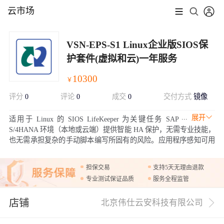
云市场
VSN-EPS-S1 Linux企业版SIOS保
护套件(虚拟和云)一年服务
10300
￥
评分
0
评论
0
成交
0
交付方式
镜像
展开
适用于 Linux 的 SIOS LifeKeeper 为关键任务 SAP
S/4HANA 环境（本地或云端）提供智能 HA 保护，无需专业技能，
也无需承担复杂的手动脚本编写所固有的风险。应用程序感知可用
性可确保集群故障转移自动遵循 S/4HANA 最佳实践，以实现快
速、可靠的持续运行。
担保交易
支持5天无理由退款
专业测试保证品质
服务全程监管
店铺
北京伟仕云安科技有限公司