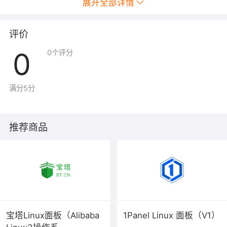
展开全部详情
预。
7. 集成管理控制台：LifeKeeper具有用户友好的管理控制
评价
台，用于配置、监视和管理您的高可用性环境。
0
0
个评分
满分5分
推荐商品
宝塔Linux面板（Alibaba
1Panel Linux 面板（V1）