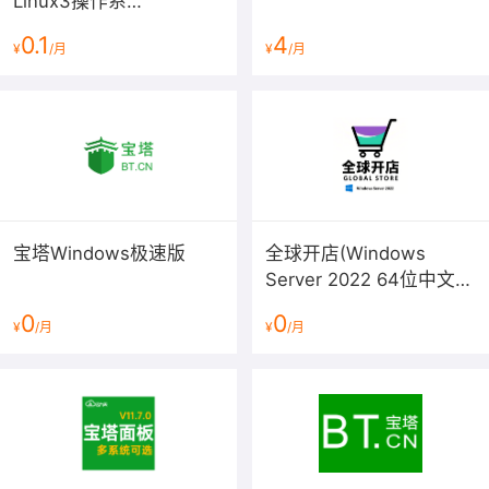
Linux3操作系
统/LAMP/LNMP/Java/Node/
0.1
4
¥
/月
¥
/月
服务器管理/BT Panel）
宝塔Windows极速版
全球开店(Windows
Server 2022 64位中文版
预装多款软件)
0
0
¥
/月
¥
/月