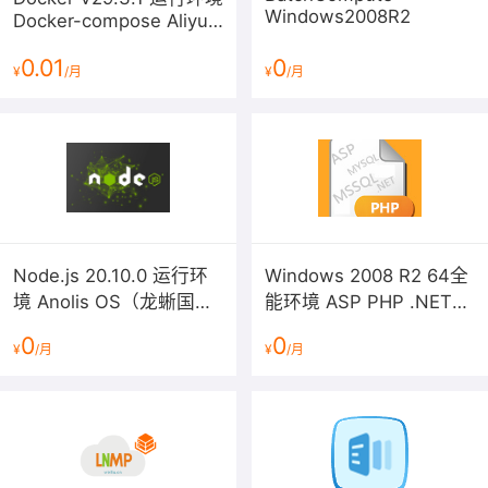
Windows2008R2
Docker-compose Aliyun
Linux 3 LTS 64位
0.01
0
¥
/月
¥
/月
二，声明
1、镜像中如有收费软件，请根据软件官方说明购买使用
版权，因版权问题产生的纠纷本公司概不负责。
Node.js 20.10.0 运行环
Windows 2008 R2 64全
2、镜像操作系统为公司定制，并经过反复测试验证，请
境 Anolis OS（龙蜥国产
能环境 ASP PHP .NET
参照商品详情中信息使用，免费镜像为客户体验使用，收
IIS FTP MYSQL MSSQL
化操作系统）
0
0
费镜像为镜像制作费用，除镜像本身默认环境问题，均不
¥
/月
¥
/月
含任何人工技术支持。
3、部分付费镜像有安全加固，但不保证服务器绝对安
全，互联网中不存在绝对安全的服务器，请做好代码安
全，并培养良好的使用习惯。