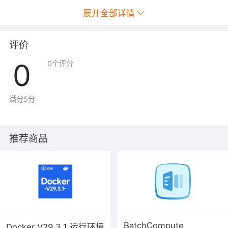
展开全部详情
SQL Server 身份认证
登录名：sa
评价
密码：@8[*SU!xG?"UrT4Csa?#
0
0
个评分
链接工具
满分5分
推荐商品
BatchCompute
Docker V29.3.1 运行环境