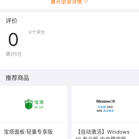
展开全部详情
产品使用：
评价
Docker常见命令：
0
0
个评分
docker images 查看镜像
docker pull <name>下拉镜像
满分5分
systemct start docker启动服务
systemct stop docker停止服务
推荐商品
docker search <name> 搜索镜像
docker load < <image_name.tar>导入镜像
docker ps -a 查看所有运行的容器（包括失败的）
docker save > <image_name.tar> <image_name>导出
镜像
宝塔面板·轻量专享版
【自动激活】Windows