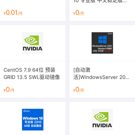
10 专业版 中文稳定版
【售后支持范围】
2026年7月更新 v22H2
0.01
0
¥
/月
¥
/月
64位win10
关于售后服务：
确保初始环境正常使用，如出现不能正常使用情况，请及
时联系售后 技术支持；如用户个人需要其他配置、调试修
改、故障排查，请联系在线技术支持根据实际情况下单付
费处理
CentOS 7.9 64位 预装
[自动激
GRID 13.5 SWL驱动镜像
活]WindowsServer 2022
标准版V21H2(2026年7月
0
0
¥
/月
¥
/月
更新)中文64位 内部版本
20348