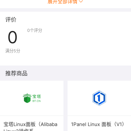
展开全部详情
行初始化，请创建管理员账号，填写您的First name（名
字） ，Last name（姓氏） ；邮箱 ； 密码；
评价
0
0
个评分
满分5分
推荐商品
（3）填写好信息后，点击 Get Started 即可体验
宝塔Linux面板（Alibaba
1Panel Linux 面板（V1）