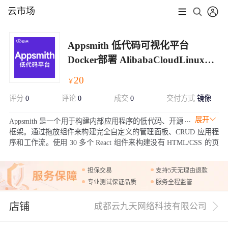
云市场
Appsmith 低代码可视化平台
Docker部署 AlibabaCloudLinux
3.2 LTS 64位
20
￥
评分
0
评论
0
成交
0
交付方式
镜像
展开
Appsmith 是一个用于构建内部应用程序的低代码、开源
框架。通过拖放组件来构建完全自定义的管理面板、CRUD 应用程
序和工作流。使用 30 多个 React 组件来构建没有 HTML/CSS 的页
面。构建速度提高 10 倍；订阅使用此镜像，您可以快速使用
Appsmith 平台以及相关技术支持。
担保交易
支持5天无理由退款
专业测试保证品质
服务全程监管
店铺
成都云九天网络科技有限公司