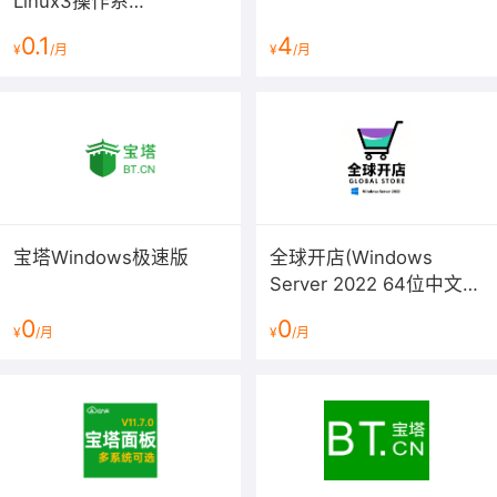
Linux3操作系
统/LAMP/LNMP/Java/Node/
0.1
4
¥
/月
¥
/月
服务器管理/BT Panel）
（4）选择对应的模式进入 编辑页面。
宝塔Windows极速版
全球开店(Windows
Server 2022 64位中文版
预装多款软件)
0
0
¥
/月
¥
/月