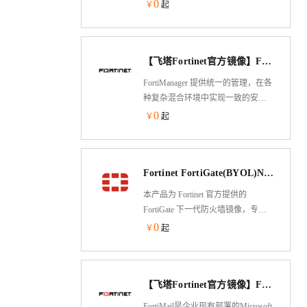
数据泄露防护、反病毒、入侵防
0
￥
起
护、浏览器隔离和高级威胁防护等
多种深度安全防御技术，全方位保
护员工免受各类网络攻击。
【飞塔Fortinet官方镜像】FortiManager V6/V7（BYOL）集中管理器
FortiManager 提供统一的管理，在各
种复杂混合环境中实现一致的安全
性，防御安全威胁。主要优势包括
0
￥
起
使用最佳实践模板加速零接触配
置，支持大规模部署 SD-WAN，简
化 Fortinet Security Fabric 安全架构之
Fortinet FortiGate(BYOL)Next‑Generation Firewall
间的工作流程，并与 500 多个生态
系统合作伙伴集成。
本产品为 Fortinet 官方提供的
FortiGate 下一代防火墙镜像，专为
在阿里云 ECS 快速部署安全网关的
0
￥
起
企业设计。原生集成高级威胁防
护、SD-WAN 与 ZTNA 零信任访问
能力。支持低成本环境试用与弹性
【飞塔Fortinet官方镜像】FortiMail v7.2.6（BYOL）电子邮件安全
生产部署。采用 BYOL 授权模式。
FortiMail是企业现有部署的Microsoft