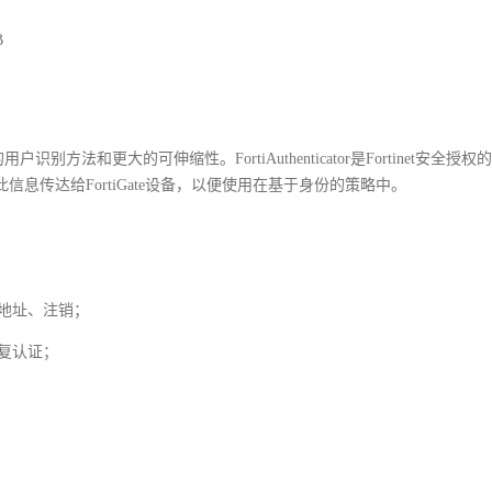
B
广泛的用户识别方法和更大的可伸缩性。FortiAuthenticator是Fortinet安全
传达给FortiGate设备，以便使用在基于身份的策略中。
IP地址、注销；
重复认证；