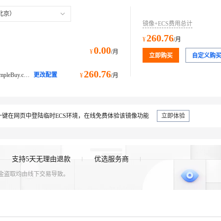
北京）
镜像+ECS费用总计
260.76
¥
/月
0.00
¥
/月
立即购买
自定义购
260.76
ecs.e-c1m4.xlarge@ecs.buy.#simpleBuy.cpu.memory经济型 e
更改配置
¥
/月
键在网页中登陆临时ECS环境，在线免费体验该镜像功能
立即体验
支持5天无理由退款
优选服务商
资金盗取均由线下交易导致。