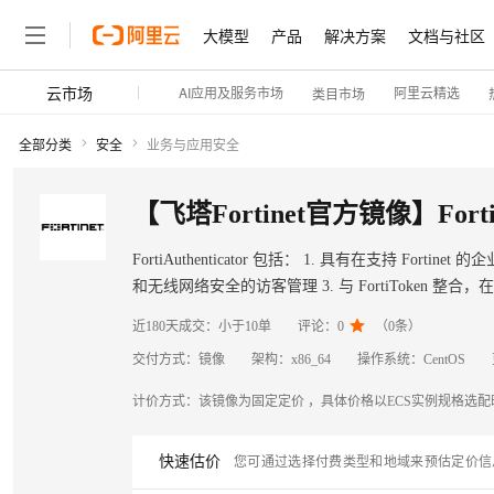
大模型
产品
解决方案
文档与社区
云市场
AI应用及服务市场
阿里云精选
类目市场
全部分类
安全
业务与应用安全
【飞塔Fortinet官方镜像】Forti
FortiAuthenticator 包括： 1. 具有在支持 Fortinet 的企业网络上透明识别网络用户身份及执行身份驱动型策略的能力 2. 适用于有线网络安全
和无线网络安全的访客管理 3. 与 FortiToken 整合，在整个组织中无缝提供双重/OTP 身份验证 4. 适用于内部网络和云网络的单点登录功能
5. 适用于企业无线部署和 VPN 部署的证书管理

近180天成交：
小于10单
评论：
0
（
0
条）
交付方式：
镜像
架构：
x86_64
操作系统：
CentOS
计价方式：
该镜像为固定定价 ，具体价格以ECS实例规格选
快速估价
您可通过选择付费类型和地域来预估定价信