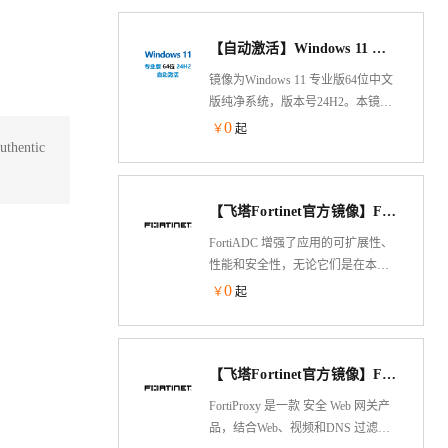
了自有的FortiGuard实验室的威胁情
报服务，提供业界领先的安全保护
【自动激活】Windows 11 专业版 中文稳定版 2026年7月更新 64位 v24H2_win11 性能优化
功能和包括加密流量在内的超高性
能。FortiGate所提供的应用、用户和
镜像为Windows 11 专业版64位中文
网络可视化大大降低了安全的复杂
版纯净系统，版本号24H2。本镜像
度，同时提供安全评级让客户能够
为Win11自动激活版本，该Windows
0
￥
起
遵从安全最佳实践。
镜像集成云安全中心、云助手、云
ntic
监控插件，完美兼容云服务器。系
统针对windows11运行特性进行了优
【飞塔Fortinet官方镜像】FortiADC V7（BYOL）负载均衡
化，运行更佳流畅。在2025 年 10 月
14 日之后,Microsoft 将不再为
FortiADC 增强了应用的可扩展性、
Windows 10 提供来自 Windows 更新
性能和安全性，无论它们是在本地
的软件更新、技术协助或安全修补
还是在云中托管。我们的先进应用
0
￥
起
程序。推荐您尽快切换至windows11
交付控制器可优化应用的性能和可
系统。
用性，同时通过自身的原生安全工
具和将应用交付集成到 Fortinet
【飞塔Fortinet官方镜像】FortiProxy V7（BYOL）安全网关
Security Fabric 安全架构中来保障应
用的安全。
FortiProxy 是一款 安全 Web 网关产
品，结合Web、视频和DNS 过滤、