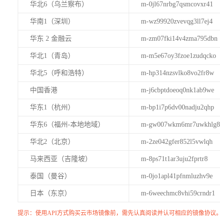
华北6（乌兰察布）
m-0jl67nrbg7qsmcovxr41
华南1（深圳）
m-wz99920zvevqg3ll7ej4
华东 2 金融云
m-zm07fki14v4zma795dbn
华北1（青岛）
m-m5e67oy3fzoe1zudqcko
华北5（呼和浩特）
m-hp314nzsvlko8vo2fr8w
中国香港
m-j6cbptdoeoq0nk1ab9we
华东1（杭州）
m-bp1i7p6dv00nadju2qhp
华东6（福州-本地地域）
m-gw007wkm6mr7uwkhlg8
华北2（北京）
m-2ze042gfer852l5vwlqh
马来西亚（吉隆坡）
m-8ps71t1ar3uju2fprtr8
泰国（曼谷）
m-0jo1apl41pfnmluzhv9e
日本（东京）
m-6weechmc8vhi59crndr1
提示：使用API方式购买云市场镜像前，需先认真阅读并认可相应的镜像协议