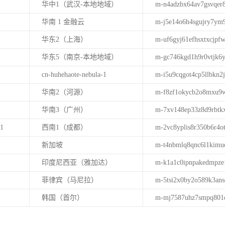
华中1（武汉-本地地域）
m-n4adzbx64av7gsvqer
华南 1 金融云
m-j5e14o6h4sgujry7ym
华东2（上海）
m-uf6gyj61efhsxtxcjpf
华东5（南京-本地地域）
m-gc746kgd1h9r0vtjk6
cn-huhehaote-nebula-1
m-i5u9cqgot4cp5llbkn2j
华南2（河源）
m-f8zf1okycb2o8mxu9
华南3（广州）
m-7xv148ep33z8d9rbtk
1
西南1（成都）
m-2vc8yplis8r350b6r4o
新加坡
m-t4nbmlq8qnc6l1kim
印度尼西亚（雅加达）
m-k1a1c0ipnpakedmpze
菲律宾（马尼拉）
m-5tsi2x0by2o589k3ans
韩国（首尔）
m-mj7587uhz7smpq801
。