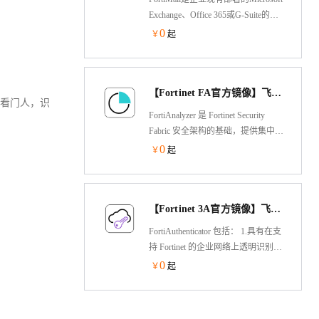
Exchange、Office 365或G-Suite的理
想安全补充。
0
￥
起
【Fortinet FA官方镜像】飞塔Fortinet—FortiAnalyzer-日志收集分析器
授权的看门人，识
FortiAnalyzer 是 Fortinet Security
Fabric 安全架构的基础，提供集中日
志记录和分析，以及端到端可见
0
￥
起
性。因此，分析师可以更有效地管
理安全状态，将安全流程自动化，
并快速响应威胁。具有分析和自动
【Fortinet 3A官方镜像】飞塔Fortinet—FortiAuthenticator-身份验证
化功能的集成安全体系结构可以解
决并显著提高可见性和自动化程
FortiAuthenticator 包括： 1.具有在支
度。
持 Fortinet 的企业网络上透明识别网
络用户身份及执行身份驱动型策略
0
￥
起
的能力 2.适用于有线网络安全和无
线网络安全的访客管理 3.与
FortiToken 整合，在整个组织中无缝