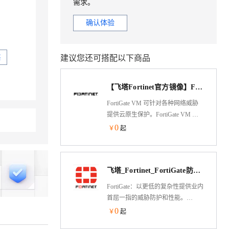
需求。
确认体验
建议您还可搭配以下商品
买
【飞塔Fortinet官方镜像】FortiGate V6/V7（BYOL）下一代防火墙
FortiGate VM 可针对各种网络威胁
提供云原生保护。FortiGate VM 构
建在运行了 Fortinet 的 FortiGate
0
￥
起
NGFW 设备的同一 FortiOS 操作系
统上，在私有云、公有云和电信云
(VNF)中提供一致的安全性，简化了
飞塔_Fortinet_FortiGate防火墙(BYOL正式版)
混合网状防火墙平台的实施，无论
应用程序部署在哪里，都能获得保
FortiGate：以更低的复杂性提供业内
护。
首屈一指的威胁防护和性能。
FortiGate下一代防火墙产品采用了专
0
￥
起
用的安全处理芯片（ASIC）并集成