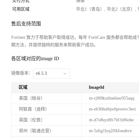
交付方式
镜像
可用区域
华北1（青岛）, 华北2（北京）,
售后支持范围
Fortinet 致力于帮助客户取得成功，每年 FortiCare 服务都会帮助
期方法，并提供独特的服务来帮助客户成功。
各区域对应的image ID
镜像版本：
v6.5.3
区域
ImageId
美国（硅谷）
m-rj9f8kzzbsn6aw955aqq
阿联酋（迪拜）
m-eb36hu0qwhproovc3erz
英国（伦敦）
m-d7o8syz8fr76f3s96obe
郑州（联通合营）
m-5zlig1lyq2ffkfoeahvv