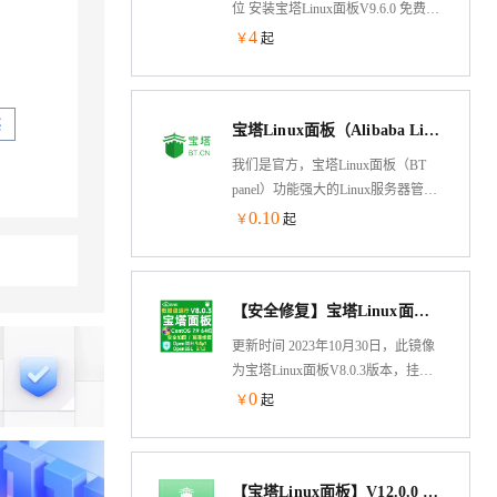
位 安装宝塔Linux面板V9.6.0 免费
版，系统盘 40G,纯净面板,一键安装
4
￥
起
LAMP/LNMP 运行环境，可视化运
维管理面板，可以根据自身需求安
装所需的网站环境。宝塔面板用户
买
宝塔Linux面板（Alibaba Linux3操作系统/LAMP/LNMP/Java/Node/服务器管理/BT Panel）
UI交互体验 好，服务器管理 非常方
便。
我们是官方，宝塔Linux面板（BT
panel）功能强大的Linux服务器管理
软件，一键部署：
0.10
￥
起
LAMP/LNMP/Tomcat/Node.js、网
站、数据库、Docker、FTP、SSL，
通过Web端轻松管理服务器。支持
【安全修复】宝塔Linux面板V8.0.3 官方纯净版 OpenSSH9.4p1 纯净面板CentOS7.9(数据盘)服务器管理
Alibaba Cloud Linux
3/Centos/Debian/Ubuntu。专注于服务
更新时间 2023年10月30日，此镜像
器运维效率及运维安全领域，超
为宝塔Linux面板V8.0.3版本，挂载
1500万台服务器安装宝塔，超200万
数据盘运行，基于公共镜像CentOS
0
￥
起
注册用户使用宝塔，持续更新维护8
7.9 64位制作的安全修复版。当前修
年，值得信赖
复版本：OpenSSH版本9.4p1，
OpenSSL版本3.1.2。镜像默认已集
【宝塔Linux面板】V12.0.0 官方原版 2026年更新 CentOS7.9 64位 宝塔bt面板
成云安全中心、云助手、云监控插