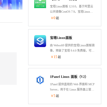
件。兼容ECS云服务器，此镜像环境
宝塔Linux面板 12.0.0，基于阿里云
是数据盘运行，一键安装所需的网
公共镜像CentOS 7.9。宝塔Linux面
站环境，比如LAMP,LNMP 等环境
板是提升运维效率的服务器管理软
0
￥
起
件，宝塔面板可以根据自身需求，
安装所需的网站环境。支持一键
LAMP/LNMP/集群/监控/网站/FTP/
宝塔Linux面板
数据库/JAVA等100多项服务器管理
功能
由 Websoft9 提供的宝塔Linux面板镜
像，预装了宝塔 9.4.0 免费版，可在
云服务器上一键部署。宝塔BT面板
15
￥
起
是优秀的PHP集成环境管理及服务
器运维管理工具。订阅此产品，您
可以获得升级、变更、维护、救援
1Panel Linux 面板（V2）
等免费的技术支持服务。打开方
式：https://服务器公网IP:8888/login
1Panel 提供直观的 Web 界面和 MCP
Server，用于在 Linux 服务器上管理
网站、文件、容器、数据库和大语
5
￥
起
言模型（LLM）。