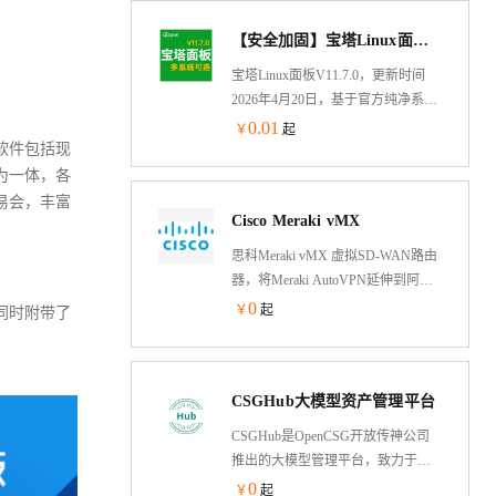
【安全加固】宝塔Linux面板V11.7.0 纯净面板 多系统可选 AliLinux 3.2 LTS(系统盘)服务器管理
宝塔Linux面板V11.7.0，更新时间
2026年4月20日，基于官方纯净系统
制作的安全加固修复版。多操作系
0.01
￥
起
软件包括现
统可选。镜像默认已集成云安全中
心、云助手、云监控插件。兼容ECS
为一体，各
云服务器，此镜像环境是系统盘运
易会，丰富
Cisco Meraki vMX
行，可自行购买和挂载数据盘。根
据自身需求，一键安装所需的网站
思科Meraki vMX 虚拟SD-WAN路由
环境，比如LAMP,LNMP 等环境
器，将Meraki AutoVPN延伸到阿里
云。只需点击三次即能与其他MX
0
￥
起
同时附带了
SD-WAN路由器建立SD-WAN和
AutoVPN！
CSGHub大模型资产管理平台
CSGHub是OpenCSG开放传神公司
推出的大模型管理平台，致力于为
用户带来针对大模型原生设计的、
0
￥
起