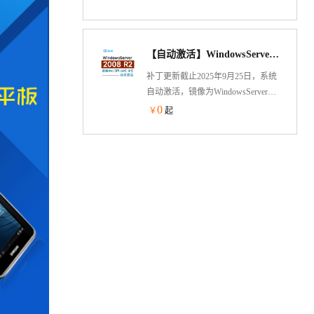
可私有化部署离线运行的资产管理
平台。CSGHub提供类似私有化的
Huggingface功能，以类似OpenStack
【自动激活】WindowsServer 2008 R2 数据中心版 SP1 中文 64位 win2008(2025年更新)
Glance管理虚拟机镜像、Harbor管理
容器镜像以及Sonatype Nexus管理制
补丁更新截止2025年9月25日，系统
品的方式，实现对LLM资产的管
自动激活，镜像为WindowsServer
理。服务于AI与大数据计算市场。
2008 数据中心版 中文64位 纯净版操
0
￥
起
作系统，完美兼容云服务器。已安
装云监控、云安全中心、云助手插
件。Windows server 2008 可以部署
老架构程序，此系统流畅稳定。已
更新核心补丁。目前操作系统已经
更新补丁，更新截止2025年9月25
日，安装补丁更新修复漏洞，使用
更安全。