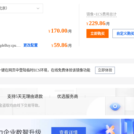
北京）
镜像+ECS费用总计
229.86
¥
/月
170.00
¥
/月
立即购买
自定义购
59.86
ecs.e-c1m1.large@ecs.buy.#simpleBuy.cpu.memory经济型 e
更改配置
¥
/月
键在网页中登陆临时ECS环境，在线免费体验该镜像功能
立即体验
支持5天无理由退款
优选服务商
资金盗取均由线下交易导致。