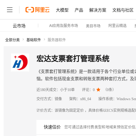
大模型
产品
解决方案
文档与社区
云市场
AI应用及服务市场
阿里云精选
类目市场
全部分类
基础软件
服务器软件
宏达支票套打管理系统
《支票套打管理系统》是一款适用于各个行业单位或
恼。软件包括现金支票和转账支票两种套打方式，及
服！

近180天成交：
小于10单
评论：
0
（
0
条）
交付方式：
镜像
架构：
x86_64
操作系统：
Windows Ser
计价方式：
该镜像为固定定价 ，具体价格以ECS实例规格选
快速估价
您可通过选择付费类型和地域来预估定价信