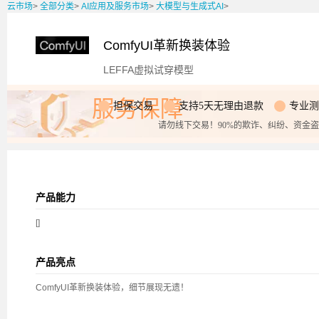
云市场
>
全部分类
>
AI应用及服务市场
>
大模型与生成式AI
>
ComfyUI革新换装体验
LEFFA虚拟试穿模型
服务保障
担保交易
支持5天无理由退款
专业测
请勿线下交易！90%的欺诈、纠纷、资金
产品能力
[]
产品亮点
ComfyUI革新换装体验，细节展现无遗！