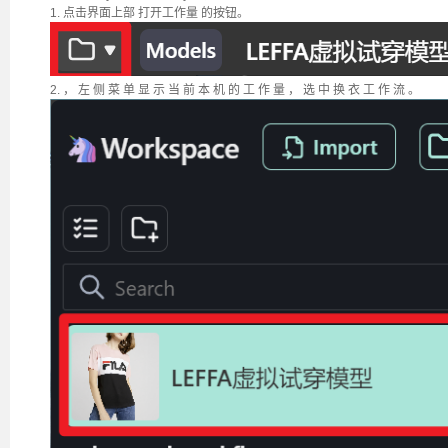
1. 点击界面上部 打开工作量 的按钮。
2. ， 左 侧 菜 单 显 示 当 前 本 机 的 工 作 量 ， 选 中 换 衣 工 作 流 。