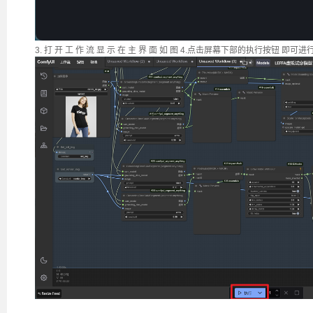
3. 打 开 工 作 流 显 示 在 主 界 面 如 图 4.点击屏幕下部的执行按钮 即可