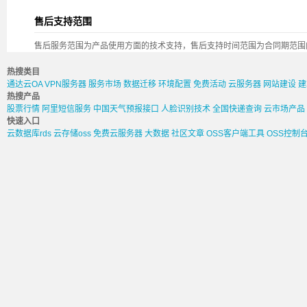
售后支持范围
售后服务范围为产品使用方面的技术支持，售后支持时间范围为合同期范围
热搜类目
通达云OA
VPN服务器
服务市场
数据迁移
环境配置
免费活动
云服务器
网站建设
建
热搜产品
股票行情
阿里短信服务
中国天气预报接口
人脸识别技术
全国快递查询
云市场产品
快速入口
云数据库rds
云存储oss
免费云服务器
大数据
社区文章
OSS客户端工具
OSS控制