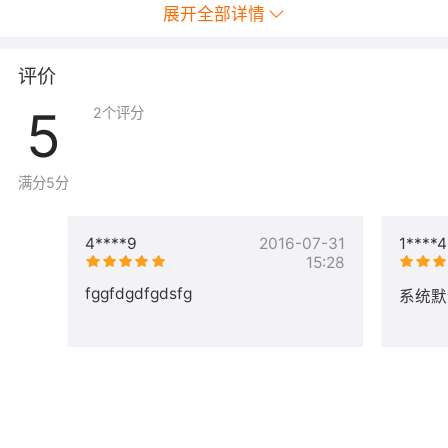
展开全部详情
评价
5
2
个评分
满分5分
4****9
2016-07-31
1****4
15:28
fggfdgdfgdsfg
系统默