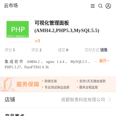
云市场
可视化管理面板
(AMH4.2,PHP5.3,MySQL5.5)
0
￥
评分
5
评论
2
成交
0
交付方式
镜像
展开
集成软件 AMH4.2、nginx 1.4.4、MySQL5.5、
PHP5.3.27、PureFTPd1.0.36
担保交易
支持5天无理由退款
专业测试保证品质
服务全程监管
店铺
成都智愚科技有限公司