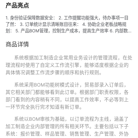
产品亮点
1. 身份验证保障数据安全： 2. 工作提醒功能强大，待办事项一目
了然： 3. 订单统计显示清晰账目往来： 4. 协助企业老板战略规
划： 5. 产品BOM管理，控制生产成本，提高生产效率 6. 内部数据
链管理，无缝工作交接 7. 供应链管理，高效监管，往来账务，清晰
有序 8. 订单全程跟踪，控制周期，提高竞争力
商品详情
系统根据加工制造企业常用业务设计的管理流程，在处
理流程时使用了自定义工作流引擎，能够适度根据企业的
具体情况调整工作流步骤的顺序和执行规则。
系统采用
BOM
功能树模式设计，贸易部录入订单后，
其它相关部门都能够看到此订单。根据部门职责权限，各
部门看到的内容稍有不同，以提高工作效率，不必等到上
一环节完全执行完才知道有新订单。
系统以
BOM
审核为基础，以订单流程为主线，涵盖了
加工制造企业内部管理的所有相关环节。主要包括以下子
系统：报价管理、样品管理、销售管理、生产管理、外协