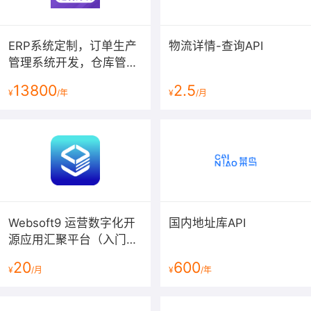
ERP系统定制，订单生产
物流详情-查询API
管理系统开发，仓库管理
平台搭建，采购订货网站
13800
2.5
¥
/年
¥
/月
建设【ERP系统】
Websoft9 运营数字化开
国内地址库API
源应用汇聚平台（入门
版）
20
600
Odoo/ERPNext+HRMS
¥
/月
¥
/年