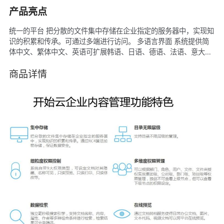
产品亮点
统一的平台 把分散的文件集中存储在企业指定的服务器中，实现知
识的积累和传承。可通过多端进行访问。 多语言界面 系统提供简
体中文、繁体中文、英语可扩展韩语、日语、德语、法语、意大利
语、荷兰语、西班牙语等多种语言种类。 全文检索 智能关键词全
文检索，极速查找所需文件，一次性解决去哪找、如何找、找不到
商品详情
等头疼问题 版本管理 历史版本永久存储，可进行回滚、恢复、对
比等 分享协作 打通系统内外用户，文档快速分享。 实时通知 系统
内消息推送到APP、短信、微信、钉钉文档动态即时接收。 文档标
签 为文档打上个性化标签，形成多维视图，查找更加方便。 个人
网盘 开设个人空间，用户可以自动同步本地文档至云端。 流程引
擎 保证数据合法性，使用流通之前通过层层审批。 配置建议：50
用户以内：4核 8G 100用户以内：4核 16G 200用户以内：8核
32G，更多请咨询官方技术人员。