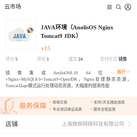
云市场
JAVA环境（AnolisOS Nginx
Tomcat9 JDK）
15
￥
评分
5
评论
1
成交
24
交付方式
镜像
展开
镜像集成AnolisOS8.10 64位
+Nginx+MySQL8.0+Tomcat9+OpenJDK，Nginx处理静态资源，
Tomcat以apr模式运行处理动态资源，大幅度的提高性能
担保交易
支持5天无理由退款
专业测试保证品质
服务全程监管
店铺
上海微柳网络科技有限公司