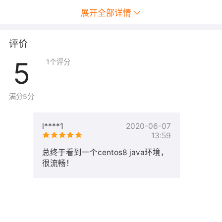
17-openjdk
展开全部详情
MySQL8.0.44
评价
Redis7.4.7
5
1
个评分
Jemalloc5.3.0
满分5分
l****1
2020-06-07
13:59
总终于看到一个centos8 java环境，
很流畅！