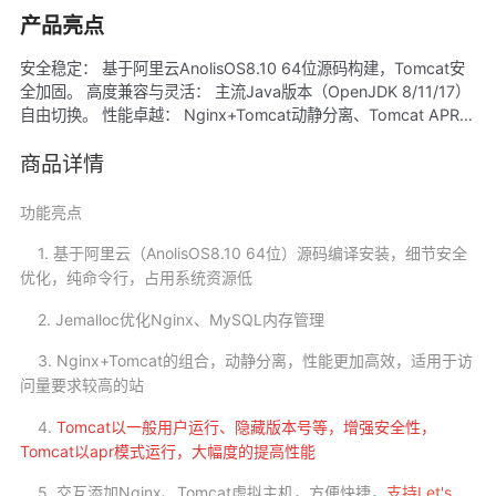
产品亮点
安全稳定： 基于阿里云AnolisOS8.10 64位源码构建，Tomcat安
全加固。 高度兼容与灵活： 主流Java版本（OpenJDK 8/11/17）
自由切换。 性能卓越： Nginx+Tomcat动静分离、Tomcat APR模
式、jemalloc内存优化，专为高性能场景打造。 运维便捷高效： 一
键创建虚拟主机、核心组件在线升级脚本，大幅降低管理复杂度。
商品详情
数据安全保障： 本地、远程rsync、内网OSS等多重备份机制，提
供可靠的数据保护。
功能亮点
1. 基于阿里云（AnolisOS8.10 64位）源码编译安装，细节安全
优化，纯命令行，占用系统资源低
2. Jemalloc优化Nginx、MySQL内存管理
3. Nginx+Tomcat的组合，动静分离，性能更加高效，适用于访
问量要求较高的站
4.
Tomcat以一般用户运行、隐藏版本号等，增强安全性，
Tomcat以apr模式运行，大幅度的提高性能
5. 交互添加Nginx、Tomcat虚拟主机，方便快捷，
支持Let's