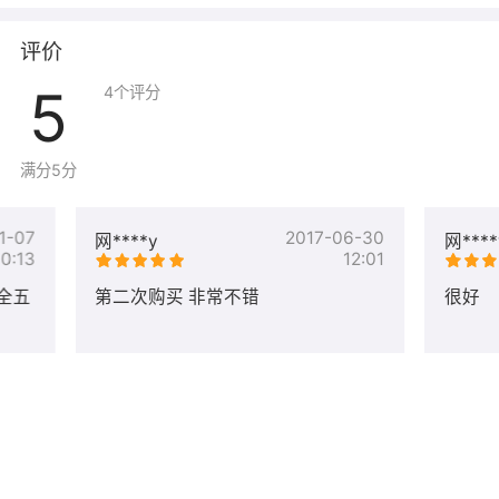
【使用说明】
评价
打开SQL Server Management Studio数据库客户端连接工
5
4
个评分
具，使用sa账户登陆数据库，服务器名称为英文半角的“.”
或“localhost”或“127.0.0.1”
满分5分
本镜像使用FileZilla Server作为默认FTP工具，用户可根据
习惯自行选择其他FTP服务器软件。
1-07
2017-06-30
网****y
网****
打开桌面【FileZilla Server Interface】软件
10:13
12:01
添加用户
全五
第二次购买 非常不错
很好
设置密码
配置目录
选择目录（此处为Tomcat web目录），勾选所需的权限
确定完成后使用FTP客户端连接服务器，管理文件。