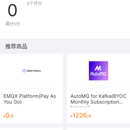
0
0
个评分
满分5分
【技术架构】
推荐商品
EMQX Platform(Pay As
AutoMQ for Kafka(BYOC
You Go)
Monthly Subscription
License)
0
1226
¥
/次
¥
/月