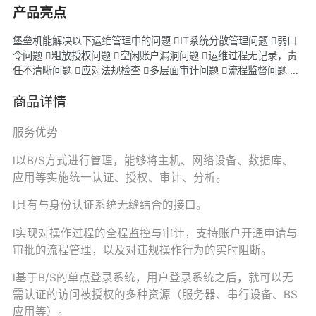
产品亮点
堡垒机能解决以下运维管理中的问题 IT系统分散管理问题 弱口
令问题 粗放授权问题 空闲账户漏洞问题 运维过程无记录，责
任不清晰问题 应对法规检查 多层面审计问题 流程监督问题 
管理者无法洞察运维过程 技术人员KPI考核问题 提高运维技能问
题 满足4A的管理要求
商品详情
服务优势
l以
B/S
方式进行管理，能够将主机、网络设备、数据库、
应用等实施统一认证、授权、审计、分析
。
l具有与身份认证系统无缝结合的接口
。
l实现对操作过程的全程监控与审计，支持账户开通申请与
审批的流程管理，以及对违规操作行为的实时阻断。
l基于
B/S
的单点登录系统，用户登录系统之后，就可以无
需认证的访问被授权的多种资源（服务器、串行设备、
BS
应用等）。