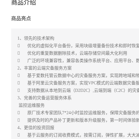
商品介绍
商品亮点
1、领先的技术架构

	优化的虚拟化平台备份，采用块级增量备份技术和即时恢复方式，减少99%的恢复时间

	优化的重复数据删除技术，云端存储空间最大化利用

	广泛的环境兼容性，兼容各类操作系统平台、应用平台、数据库平台的数据保护

2、丰富的云端灾备服务方案

	基于爱数托管云数据中心的灾备服务方案，实现跨地域和物理隔离的灾备数据中心服务;

	基于阿里云灾备服务方案，实现VPC模式的云端数据灾备服务;

	支持数据从本地到云端（D2D2C）,云端到端（C2C）的灾备服务架构，满足用户复杂应用场景;

3、完善的灾备运营服务体系

 监控运维服务

	原厂技术专家团队7*24小时监控运维服务，保障灾备服务的SLA，轻松解决用户自己运维的难题；

	提供及时的产品补丁更新和版本升级服务，第一时间体验新产品的技术成果；

4、更佳的投资回报

	基于云服务的订阅收费模式，按需订阅，弹性扩展，大大减少初期投资浪费；
