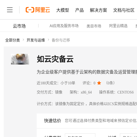
大模型
产品
解决方案
文档与社区
云市场
AI应用及服务市场
阿里云精选
类目市场
全部分类
开发与运维
备份与迁移
如云灾备云
为企业级客户提供基于云架构的数据灾备及运营管理

近180天成交：
小于10单
评论：
0
（
0
条）
交付方式：
镜像
架构：
x86_64
操作系统：
CENTOS6
计价方式：
该镜像为固定定价 ，具体价格以ECS实例规格选
快速估价
您可通过选择付费类型和地域来预估定价信