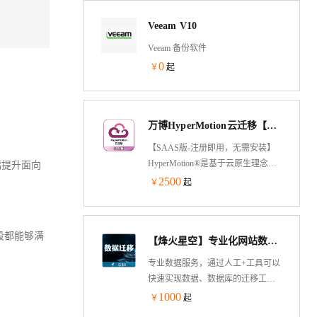
Veeam V10
Veeam 备份软件
0
￥
起
万博HyperMotion云迁移【SAAS版】
【SAAS版-注册即用，无需安装】
HyperMotion®是基于云原生理念构
幅提升面向
建的整机热迁移工具，基于块级别
2500
￥
起
差量复制技术，实现迁移过程中业
务系统不中断；极简化的三步用户
体验设计，让人人能够云迁移！极
段都能够满
【烽火星空】专业化网站数据迁移-D4
大的提升效率，使周期、人力、费
用降低数倍；支持国内国际20+云，
专业数据服务，通过人工+工具可以
让云间数据流转更自由。
快速实现数据、数据库的迁移工
作。快速迁移、数据迁移、网站数
1000
￥
起
据迁移、服务器数据迁移、数据库