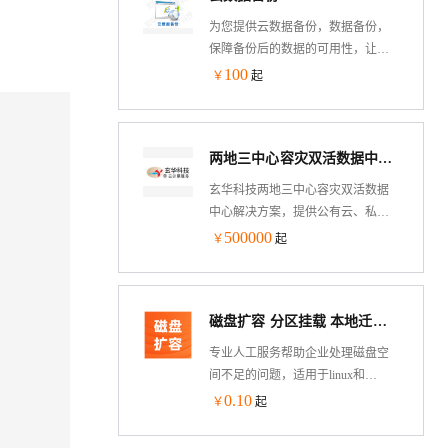
为您提供云数据备份，数据备份，
保障备份后的数据的可用性，让您
不必为数据的安全再烦恼
100
￥
起
两地三中心容灾双活数据中心实施
玄华科技两地三中心容灾双活数据
中心解决方案，提供公有云、私有
云和混合云业务应用和数据备份服
500000
￥
起
务，全方位保护企业数据，进入业
务应用数据保护新时代！
磁盘扩容 分区挂载 本地迁移 磁盘空间不足解决
专业人工服务帮助企业处理磁盘空
间不足的问题，适用于linux和
windows系统的磁盘扩容、分区、挂
0.10
￥
起
载