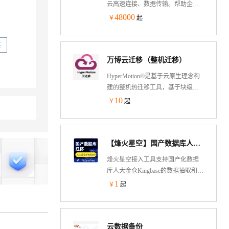
云高速连接、数据传输。帮助企业/
数据中心/园区解决异地数据传输、
48000
￥
起
容灾，云上业务互连。通过企业云
专线互联服务您可在公有云到企业/
买
园区间建立一个专用数据连接，满
万博云迁移（整机迁移）
足不断变化的需求，提高企业网络
拓扑的灵活性和跨网络通信的质量
HyperMotion®是基于云原生理念构
和安全性。
建的整机热迁移工具，基于块级别
差量复制技术，实现迁移过程中业
10
￥
起
务系统不中断；极简化的三步用户
体验设计，让人人能够云迁移！极
大的提升效率，使周期、人力、费
【烽火星空】国产数据库人大金仓Kingbase数据迁移，支持导入和导出-F02
用降低数倍；支持国内国际20+云，
让云间数据流转更自由。
烽火星空接入工具支持国产化数据
库人大金仓Kingbase的数据抽取和入
库，接入模式支持全量和增量两
1
￥
起
种，支持多种调度策略和与多种关
系型数据库之间表结构相互转换。
云数据备份