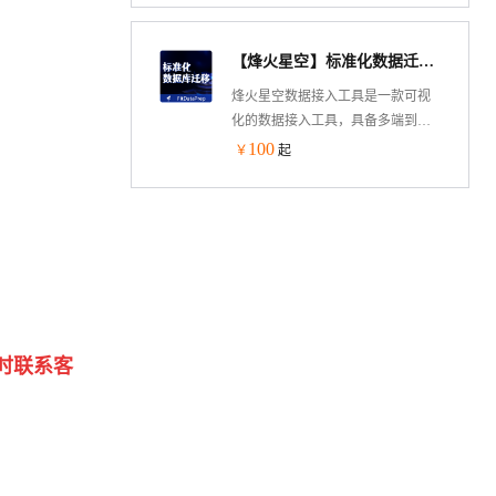
迁移、快照镜像迁移数据。
【烽火星空】标准化数据迁移工具-数据库迁移 导入导出-F01
烽火星空数据接入工具是一款可视
化的数据接入工具，具备多端到多
端的数据灵活摆渡的能力，帮助公
100
￥
起
司快速解决异构数据源之间数据传
输问题。
时联系客