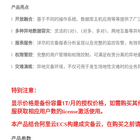
产品亮点
l
开放融合
：基于不同的操作系统、数据库主机应用等等提供了广
l
多种异地数据容灾
：灵活的1对1、1对多、多对1、两地互备等
l
报表服务
：详尽的灾备报表分析呈现以及完整的监控告警，有效
l
权限管控
：完整的用户管理和权限控制，可满足权责分离的异地
l
灾难演练
：异地灾备环境，不仅可用于发生场地性灾难时的业务
特别注意：
显示价格是备份容量1T/月的授权价格
，如需购买其
服获取相应用户数的license激活使用。
本产品结合阿里云ECS构建成灾备云，在购买之前请
产品参数