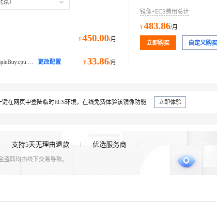
北京）
镜像+ECS费用总计
483.86
¥
/月
450.00
¥
/月
立即购买
自定义购
33.86
ecs.e-c1m1.large@ecs.buy.#simpleBuy.cpu.memory经济型 e
更改配置
¥
/月
键在网页中登陆临时ECS环境，在线免费体验该镜像功能
立即体验
支持5天无理由退款
优选服务商
资金盗取均由线下交易导致。