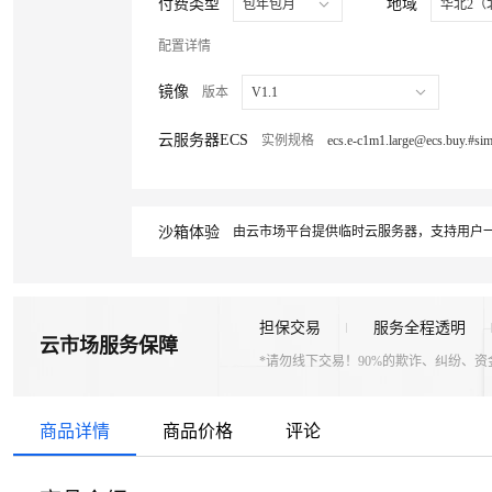
付费类型
地域
包年包月
华北2（
配置详情
镜像
版本
V1.1
云服务器ECS
实例规格
沙箱体验
由云市场平台提供临时云服务器，支持用户一
担保交易
服务全程透明
云市场服务保障
*请勿线下交易！90%的欺诈、纠纷、
商品详情
商品价格
评论