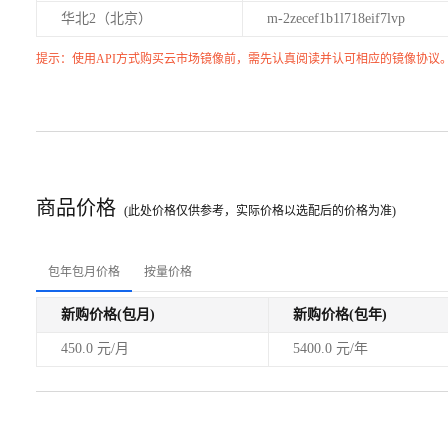
华北2（北京）
m-2zecef1b1l718eif7lvp
提示：使用API方式购买云市场镜像前，需先认真阅读并认可相应的镜像协议
商品价格
(此处价格仅供参考，实际价格以选配后的价格为准)
包年包月价格
按量价格
新购价格(包月)
新购价格(包年)
450.0 元/月
5400.0 元/年