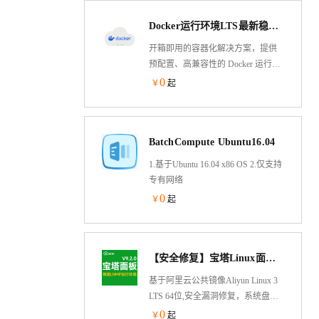
Docker运行环境LTS最新稳定版
开箱即用的容器化解决方案，提供
预配置、高兼容性的 Docker 运行环
境镜像，支持快速部署于阿里云
0
￥
起
ECS等计算平台。包含 Docker
Engine 最新稳定版、docker-compose
等容器化工具链及优化内核参数，
BatchCompute Ubuntu16.04
消除环境搭建复杂度，助力开发者
秒级启动容器应用，聚焦业务创新
1.基于Ubuntu 16.04 x86 OS 2.仅支持
而非运维配置。
专有网络
0
￥
起
【安全修复】宝塔Linux面板V9.2.0 预装LNMP运行环境 AliLinux 3 LTS 64位(系统盘)bt服务器管理
基于阿里云公共镜像Aliyun Linux 3
LTS 64位,安全漏洞修复，系统盘运
行，安装宝塔面板V9.2.0 纯净版 预
0
￥
起