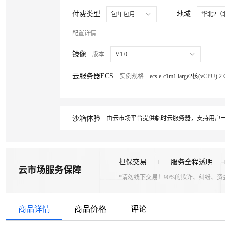
付费类型
地域
包年包月
华北2（
配置详情
镜像
版本
V1.0
云服务器ECS
实例规格
ecs.e-c1m1.large2核(vCPU)
沙箱体验
由云市场平台提供临时云服务器，支持用户一
担保交易
服务全程透明
云市场服务保障
*请勿线下交易！90%的欺诈、纠纷、
商品详情
商品价格
评论