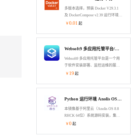
多版本选择，预装 Docker V29.3.1
及 DockerCompose v2.39 运行环境
基于Ubuntu 24.04 LTS 64-bit，可通
0.01
￥
起
过云市场镜像一键部署，快速部署
维护。允许实例简单、快速地扩
展。
Websoft9 多应用托管平台/运维面板/服务器管理（入门版）
Websoft9 多应用托管平台是一个用
于软件安装部署、监控运维的服务
器面板&PaaS 平台。它遵循 GitOps
19
￥
起
思想，方便部署
PHP,Java,Node.js,Python 等程序，内
置
Python 运行环境 Anolis OS（龙蜥国产化操作系统）
WordPress,ONLYOFFICE,Odoo,GitLab,Teamcity
等 300+个可一键部署的应用模板。
本镜像基于阿里云（Anolis OS 8.8
RHCK 64位）系统源码安装，集成
的Python环境基于yum安装，包含
0
￥
起
Nginx，Mysql，Pyenv，Ipython等软
件。