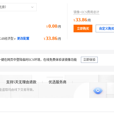
北京）
镜像+ECS费用总计
33.86
¥
/月
0.00
¥
/月
立即购买
自定义购
33.86
 2 GiB经济型 e
更改配置
¥
/月
键在网页中登陆临时ECS环境，在线免费体验该镜像功能
立即体验
支持5天无理由退款
优选服务商
资金盗取均由线下交易导致。