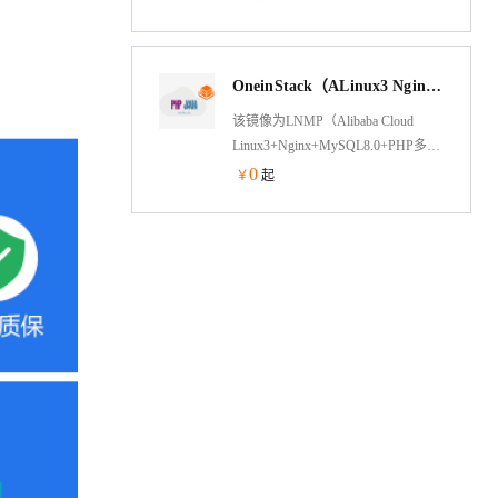
装LNMP运行环境，已安装
Nginx1.22,MySQL5.7,PHP7.4 、用户
还可以根据需求自行安装其他软
OneinStack（ALinux3 Nginx PHP JAVA）
件。
该镜像为LNMP（Alibaba Cloud
Linux3+Nginx+MySQL8.0+PHP多版
本）+Tomcat架构，jemalloc优化内存
0
￥
起
管理，脚本菜单式添加Nginx虚拟主
机绑定，并支持内网OSS备份功能