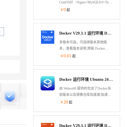
CentOS8）+Nginx+MySQL8.0+Tomcat8.5+O
Nginx处理静态资源，Tomcat以apr模
0
￥
起
式运行处理动态资源，大幅度的提
高性能
买
Docker V29.3.1 运行环境 Docker-compose Aliyun Linux 3 LTS 64位
多版本可选，可选择版本其他版
本，查看版本说明,预装 Docker
V29.3.1 运行环境 Docker-compose
0.01
￥
起
V2.39 基于Alibaba Cloud Linux 3 LTS
64位制作，兼容CentOS 8、RHEL 8
生态，可通过云市场镜像一键部
Docker 运行环境 Ubuntu 24.04（含可视化面板）
署，快速部署维护。允许实例简
单、快速地扩展。
由 Websoft9 提供的包含了Docker当
前版本以及镜像仓库加速源/加速器
的 Ubuntu 镜像，预装可视化 Docker
20
￥
起
应用与容器管理工具 Portainer，用户
可一键部署 300+个热门开源软件，
并获得 Websoft9 标准的技术支持和
Docker V29.3.1 运行环境 DockerCompose v2.39 Ubuntu 24.04 LTS 64 位
应用部署建议。