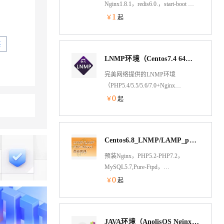
Nginx1.8.1，redis6.0.，start-boot 安
全服务：基于阿里云ces，系统优
1
￥
起
化，源码安装 使用服务：方便快捷
易管理 后期服务：工程师在线指导
买
LNMP环境（Centos7.4 64位 Nginx PHP5.6）
完美网络提供的LNMP环境
（PHP5.4/5.5/5.6/7.0+Nginx
1.8.1+Mysql 5.5.5）基于阿里云纯净
0
￥
起
镜像，方便、安全、快捷、稳定，
帮助您在Linux下快速的安装部署
PHP。
Centos6.8_LNMP/LAMP_php5.2-php7.2自由切换_Mysql_宝塔面板管理
预装Nginx，PHP5.2-PHP7.2，
MySQL5.7,Pure-Ftpd，
phpMyAdmin，宝塔面板管理，轻松
0
￥
起
自由选择切换版本。
JAVA环境（AnolisOS Nginx Tomcat8 JDK）