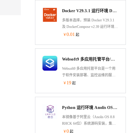
并获得 Websoft9 标准的技术支持和
Docker V29.3.1 运行环境 DockerCompose v2.39 Ubuntu 24.04 LTS 64 位
应用部署建议。
多版本选择，预装 Docker V29.3.1
及 DockerCompose v2.39 运行环境
基于Ubuntu 24.04 LTS 64-bit，可通
0.01
￥
起
过云市场镜像一键部署，快速部署
维护。允许实例简单、快速地扩
展。
Websoft9 多应用托管平台/运维面板/服务器管理（入门版）
Websoft9 多应用托管平台是一个用
于软件安装部署、监控运维的服务
器面板&PaaS 平台。它遵循 GitOps
19
￥
起
思想，方便部署
PHP,Java,Node.js,Python 等程序，内
置
Python 运行环境 Anolis OS（龙蜥国产化操作系统）
WordPress,ONLYOFFICE,Odoo,GitLab,Teamcity
等 300+个可一键部署的应用模板。
本镜像基于阿里云（Anolis OS 8.8
RHCK 64位）系统源码安装，集成
的Python环境基于yum安装，包含
0
￥
起