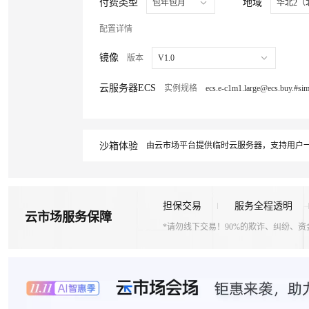
付费类型
地域
包年包月
华北2（
配置详情
镜像
版本
V1.0
云服务器ECS
实例规格
沙箱体验
由云市场平台提供临时云服务器，支持用户一
担保交易
服务全程透明
云市场服务保障
*请勿线下交易！90%的欺诈、纠纷、