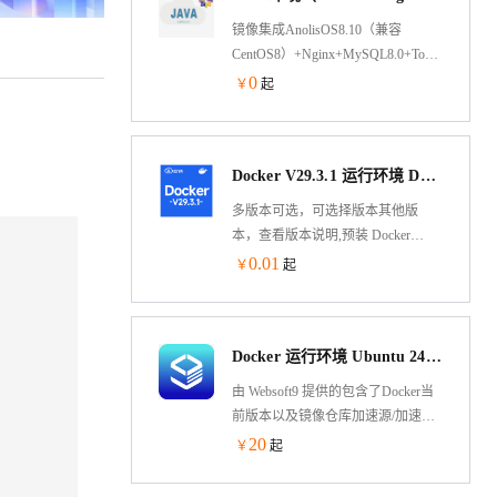
镜像集成AnolisOS8.10（兼容
CentOS8）+Nginx+MySQL8.0+Tomcat8.5+O
Nginx处理静态资源，Tomcat以apr模
0
￥
起
式运行处理动态资源，大幅度的提
高性能
Docker V29.3.1 运行环境 Docker-compose Aliyun Linux 3 LTS 64位
多版本可选，可选择版本其他版
本，查看版本说明,预装 Docker
V29.3.1 运行环境 Docker-compose
0.01
￥
起
V2.39 基于Alibaba Cloud Linux 3 LTS
64位制作，兼容CentOS 8、RHEL 8
生态，可通过云市场镜像一键部
Docker 运行环境 Ubuntu 24.04（含可视化面板）
署，快速部署维护。允许实例简
单、快速地扩展。
由 Websoft9 提供的包含了Docker当
前版本以及镜像仓库加速源/加速器
的 Ubuntu 镜像，预装可视化 Docker
20
￥
起
应用与容器管理工具 Portainer，用户
可一键部署 300+个热门开源软件，