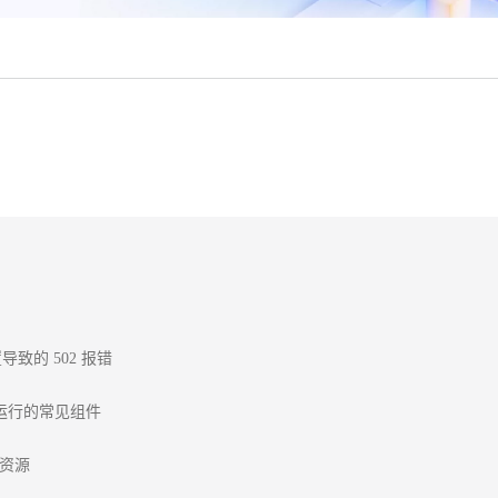
致的 502 报错

程序运行的常见组件

器资源
