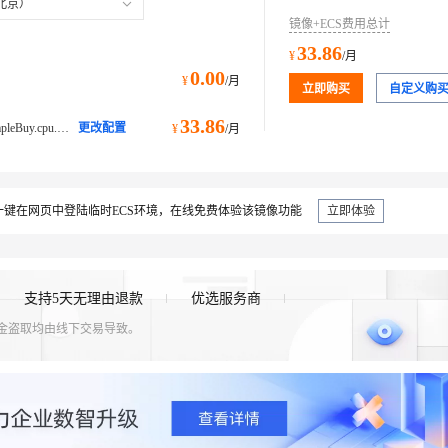
北京）
镜像+ECS费用总计
33.86
¥
/月
0.00
¥
/月
立即购买
自定义购
33.86
ecs.e-c1m1.large@ecs.buy.#simpleBuy.cpu.memory经济型 e
更改配置
¥
/月
键在网页中登陆临时ECS环境，在线免费体验该镜像功能
立即体验
支持5天无理由退款
优选服务商
资金盗取均由线下交易导致。