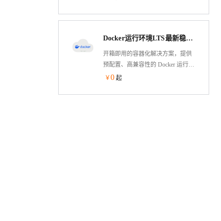
Nginx，Mysql，Pyenv，Ipython等软
件。
Docker运行环境LTS最新稳定版
开箱即用的容器化解决方案，提供
预配置、高兼容性的 Docker 运行环
境镜像，支持快速部署于阿里云
0
￥
起
ECS等计算平台。包含 Docker
Engine 最新稳定版、docker-compose
等容器化工具链及优化内核参数，
消除环境搭建复杂度，助力开发者
秒级启动容器应用，聚焦业务创新
而非运维配置。