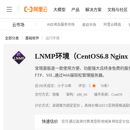
大模型
产品
解决方案
文档与社区
云市场
AI应用及服务市场
阿里云精选
类目市场
全部分类
基础软件
运行环境
LNMP环境（CentOS6.8 Ngi
宝塔面板是一款使用方便、功能强大且终身免费的服务器管理
FTP、SSL,通过Web端轻松管理服务器。

近180天成交：
小于10单
评论：
5
（
6
条）
交付方式：
镜像
架构：
x86_64
操作系统：
CentOS
计价方式：
该镜像为固定定价 ，具体价格以ECS实例规格选
快速估价
您可通过选择付费类型和地域来预估定价信