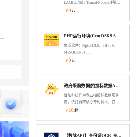
LAMP/LNMP/Tomcat/Node.js环境，
通过web端可视化操作，优化了建站
0
￥
起
流程，提供安全管理、计划任务、
文件管理以及软件管理等功能。官
方专业运维技术提供服务。
买
PHP运行环境(CentOS6.9 64位|Vsftpd2.2.2)
集成软件：Nginx1.8.0、PHP5.6、
MySQL5.6.31、
phpMyAdmin4.4.15.7、Vsftpd2.2.2
0
￥
起
政府采购数据|招投标数据API|B端企业商机|全国全行业10年数据|含78个结构化字段定制（含清单产品型号）|...
世舶科技作为专业招投标数据服务
商，依托自研核心专利技术，打造
招投标数据API接口解决方案，以
10
￥
起
“全域聚合、实时智能、安全协作”为
核心，为各领域用户提供高价值数
据服务，助力实现“降本、增效、拓
【数脉API】身份证OCR-身份证OCR-OCR文字识别-身份证识别-行驶证识别-驾驶证识别-车牌识别-营业执照-身份证...
业、控险”。接口含36个结构化高级