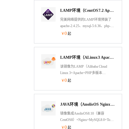
图像智能旋转、畸变矫正、分辨率
LAMP环境（CentOS7.2 Apache PHP5.6 ）
增强、人像检测等高精度识别能
力。识别内容包括姓名、性别、出
完美网络提供的LAMP环境预装了
生日期、证件号码、住址、有效期
apache-2.4.25、mysql-5.6.36、php-
限。支持base64和公网可访问的地
5.6.30，基于阿里云纯净镜像，方
0
￥
起
址，图片格式支持：PNG、JPG、
便、安全、快捷、稳定，帮助您在
JPEG、BMP、GIF、TIFF、WebP。
Linux下快速的安装、部署PHP。
LAMP环境（ALinux3 Apache PHP5.3～8.4）
该镜像为LAMP（Alibaba Cloud
Linux 3+Apache+PHP多版本
+MySQL8.0）架构，jemalloc优化内
0
￥
起
存管理，脚本菜单式添加Apache虚
拟主机绑定，并支持内网OSS备份
功能
JAVA环境（AnolisOS Nginx Tomcat8 JDK）
镜像集成AnolisOS8.10（兼容
CentOS8）+Nginx+MySQL8.0+Tomcat8.5+O
Nginx处理静态资源，Tomcat以apr模
0
￥
起