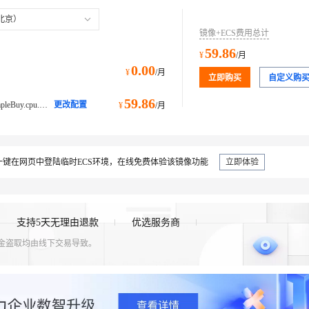
北京）
镜像+ECS费用总计
59.86
¥
/月
0.00
¥
/月
立即购买
自定义购
59.86
ecs.e-c1m1.large@ecs.buy.#simpleBuy.cpu.memory经济型 e
更改配置
¥
/月
键在网页中登陆临时ECS环境，在线免费体验该镜像功能
立即体验
支持5天无理由退款
优选服务商
资金盗取均由线下交易导致。