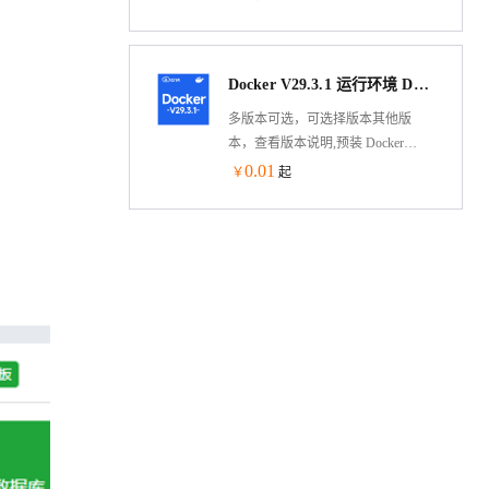
式运行处理动态资源，大幅度的提
高性能
Docker V29.3.1 运行环境 Docker-compose Aliyun Linux 3 LTS 64位
多版本可选，可选择版本其他版
本，查看版本说明,预装 Docker
V29.3.1 运行环境 Docker-compose
0.01
￥
起
V2.39 基于Alibaba Cloud Linux 3 LTS
64位制作，兼容CentOS 8、RHEL 8
生态，可通过云市场镜像一键部
署，快速部署维护。允许实例简
单、快速地扩展。