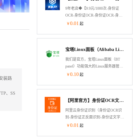
字段，覆盖招中标全流程核心维
9年老店◆【9.9元/1000次-身份证
度，无需人工二次处理。数据覆盖
OCR-身份证OCR-身份证OCR-身份
全国10万+源头，日更新30-40万
证OCR识别-OCR文字识别-身份证识
0.01
￥
起
条，准确率99%，合法合规。支持标
别-OCR文字识别-身份证OCR图片识
讯查询、附件下载、源网址直达，
别-OCR文字识别-身份证识别-行驶
可灵活调用、推送、导出，适配多
证识别-驾驶证识别-车牌识别-营业
系统与多场景，赋能企业商机挖
宝塔Linux面板（Alibaba Linux3操作系统/LAMP/LNMP/Java/Node/服务器管理/BT Panel）
执照识别】传入身份证照片，识别
掘、科研高校学术研究，成为数据
照片文字信息并返回，包括姓名、
我们是官方，宝塔Linux面板（BT
驱动决策的核心工具。
身份证号码、性别、名族、出生年
panel）功能强大的Linux服务器管理
月日、地址、签发机关及有效期等
软件，一键部署：
0.10
￥
起
文本信息。基于业界创新的算法模
安装路
LAMP/LNMP/Tomcat/Node.js、网
型，准确率高！
站、数据库、Docker、FTP、SSL，
TP、SS
通过Web端轻松管理服务器。支持
【阿里官方】身份证OCR文字识别
Alibaba Cloud Linux
3/Centos/Debian/Ubuntu。专注于服务
阿里云身份证识别（身份证OCR识
器运维效率及运维安全领域，超
别-身份证正反面识别-身份证文字识
1500万台服务器安装宝塔，超200万
别）。支持正反面识别、多民族文
0.01
￥
起
注册用户使用宝塔，持续更新维护8
字识别、生僻字识别，具备PS篡改
年，值得信赖
检、完整度、复印件、翻拍检测，