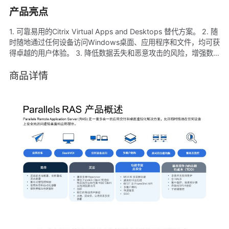
产品亮点
1. 可靠易用的Citrix Virtual Apps and Desktops 替代方案。 2. 随
时随地通过任何设备访问Windows桌面、应用程序和文件，均可获
得卓越的用户体验。 3. 降低数据丢失和恶意攻击的风险，增强数
据安全性。 4. 通过按需自动扩展IT基础设施来满足业务需求，提高
IT敏捷性。 5. 纯软件解决方案，易于部署、配置和维护。 6. All In
商品详情
One，单一许可模式，无昂贵的附加组件，降低许可成本。