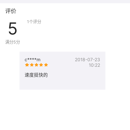
工作日09:00--18:00，右侧在线旺旺客服，支持邮箱：
support@tjxm.com
评价
服务范围说明：新装镜像有异常问题请及时给我们反馈，
5
1
个评分
镜像使用和系统运维由用户自助完成或购买云上的专业服
务代劳
满分5分
如果镜像解决不了您的问题，您可以选择收费人工服务。
c****m
2018-07-23
10:22
数据迁移（站点/数据库）：
速度挺快的
https://market.aliyun.com/products/52738004/cmfw0123
环境基础环境配置：
https://market.aliyun.com/products/52746001/cmfw0123
故障排查（系统类/数据库类/站点类）：
https://market.aliyun.com/products/52740002/cmfw0